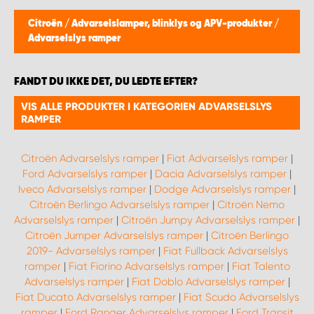
Citroën
/
Advarselslamper, blinklys og APV-produkter
/
Advarselslys ramper
FANDT DU IKKE DET, DU LEDTE EFTER?
VIS ALLE PRODUKTER I KATEGORIEN ADVARSELSLYS
RAMPER
Citroën Advarselslys ramper
|
Fiat Advarselslys ramper
|
Ford Advarselslys ramper
|
Dacia Advarselslys ramper
|
Iveco Advarselslys ramper
|
Dodge Advarselslys ramper
|
Citroën Berlingo Advarselslys ramper
|
Citroën Nemo
Advarselslys ramper
|
Citroën Jumpy Advarselslys ramper
|
Citroën Jumper Advarselslys ramper
|
Citroën Berlingo
2019- Advarselslys ramper
|
Fiat Fullback Advarselslys
ramper
|
Fiat Fiorino Advarselslys ramper
|
Fiat Talento
Advarselslys ramper
|
Fiat Doblo Advarselslys ramper
|
Fiat Ducato Advarselslys ramper
|
Fiat Scudo Advarselslys
ramper
|
Ford Ranger Advarselslys ramper
|
Ford Transit