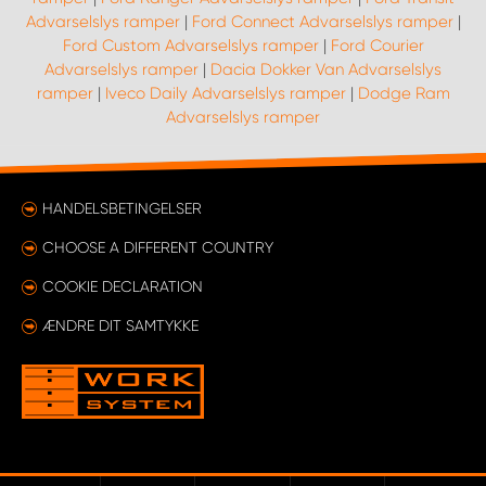
Advarselslys ramper
|
Ford Connect Advarselslys ramper
|
Ford Custom Advarselslys ramper
|
Ford Courier
Advarselslys ramper
|
Dacia Dokker Van Advarselslys
ramper
|
Iveco Daily Advarselslys ramper
|
Dodge Ram
Advarselslys ramper
HANDELSBETINGELSER
CHOOSE A DIFFERENT COUNTRY
COOKIE DECLARATION
ÆNDRE DIT SAMTYKKE