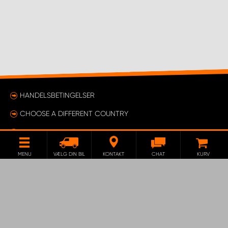
HANDELSBETINGELSER
CHOOSE A DIFFERENT COUNTRY
COOKIE DECLARATION
ÆNDRE DIT SAMTYKKE
MENU
VÆLG DIN BIL
KONTAKT
CHAT
KURV