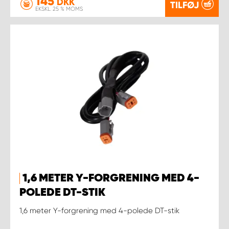
145
DKK
TILFØJ
EKSKL. 25 % MOMS
1,6 METER Y-FORGRENING MED 4-
POLEDE DT-STIK
1,6 meter Y-forgrening med 4-polede DT-stik