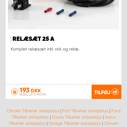
RELÆSÆT 25 A
Komplet relæsæt inkl. stik og relæ.
193
DKK
TILFØJ
EKSKL. 25 % MOMS
Citroën Tilbehør arbejdslys
|
Fiat Tilbehør arbejdslys
|
Ford
Tilbehør arbejdslys
|
Dacia Tilbehør arbejdslys
|
Iveco
Tilbehør arbejdslys
|
Dodge Tilbehør arbejdslys
|
Citroën