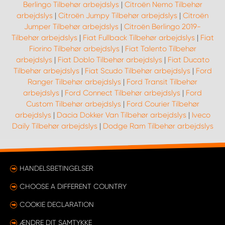
Berlingo Tilbehør arbejdslys
|
Citroën Nemo Tilbehør
arbejdslys
|
Citroën Jumpy Tilbehør arbejdslys
|
Citroën
Jumper Tilbehør arbejdslys
|
Citroën Berlingo 2019-
Tilbehør arbejdslys
|
Fiat Fullback Tilbehør arbejdslys
|
Fiat
Fiorino Tilbehør arbejdslys
|
Fiat Talento Tilbehør
arbejdslys
|
Fiat Doblo Tilbehør arbejdslys
|
Fiat Ducato
Tilbehør arbejdslys
|
Fiat Scudo Tilbehør arbejdslys
|
Ford
Ranger Tilbehør arbejdslys
|
Ford Transit Tilbehør
arbejdslys
|
Ford Connect Tilbehør arbejdslys
|
Ford
Custom Tilbehør arbejdslys
|
Ford Courier Tilbehør
arbejdslys
|
Dacia Dokker Van Tilbehør arbejdslys
|
Iveco
Daily Tilbehør arbejdslys
|
Dodge Ram Tilbehør arbejdslys
HANDELSBETINGELSER
CHOOSE A DIFFERENT COUNTRY
COOKIE DECLARATION
ÆNDRE DIT SAMTYKKE