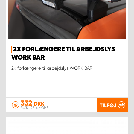
2X FORLÆNGERE TIL ARBEJDSLYS
WORK BAR
2x forlængere til arbejdslys WORK BAR
332
DKK
TILFØJ
EKSKL. 25 % MOMS