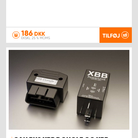
186
DKK
TILFØJ
EKSKL. 25 % MOMS