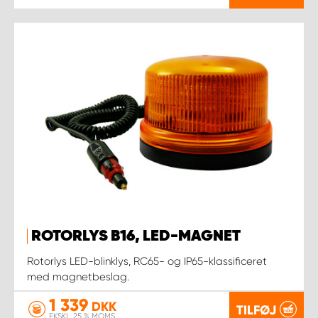
ROTORLYS B16, LED-MAGNET
Rotorlys LED-blinklys, RC65- og IP65-klassificeret
med magnetbeslag.
1 339
DKK
TILFØJ
EKSKL. 25 % MOMS