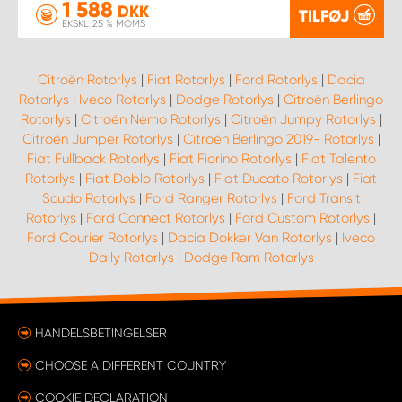
1 588
DKK
TILFØJ
EKSKL. 25 % MOMS
Citroën Rotorlys
|
Fiat Rotorlys
|
Ford Rotorlys
|
Dacia
Rotorlys
|
Iveco Rotorlys
|
Dodge Rotorlys
|
Citroën Berlingo
Rotorlys
|
Citroën Nemo Rotorlys
|
Citroën Jumpy Rotorlys
|
Citroën Jumper Rotorlys
|
Citroën Berlingo 2019- Rotorlys
|
Fiat Fullback Rotorlys
|
Fiat Fiorino Rotorlys
|
Fiat Talento
Rotorlys
|
Fiat Doblo Rotorlys
|
Fiat Ducato Rotorlys
|
Fiat
Scudo Rotorlys
|
Ford Ranger Rotorlys
|
Ford Transit
Rotorlys
|
Ford Connect Rotorlys
|
Ford Custom Rotorlys
|
Ford Courier Rotorlys
|
Dacia Dokker Van Rotorlys
|
Iveco
Daily Rotorlys
|
Dodge Ram Rotorlys
HANDELSBETINGELSER
CHOOSE A DIFFERENT COUNTRY
COOKIE DECLARATION