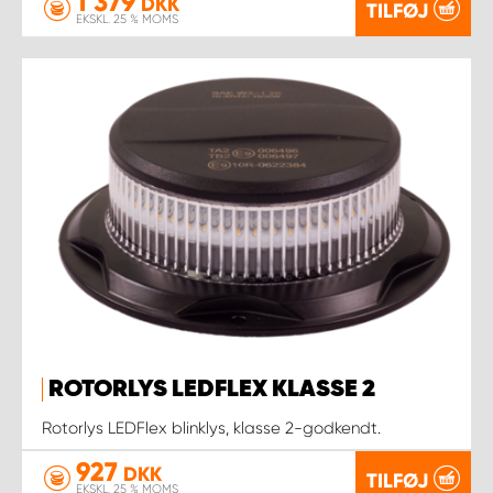
1 379
DKK
TILFØJ
EKSKL. 25 % MOMS
ROTORLYS LEDFLEX KLASSE 2
Rotorlys LEDFlex blinklys, klasse 2-godkendt.
927
DKK
TILFØJ
EKSKL. 25 % MOMS