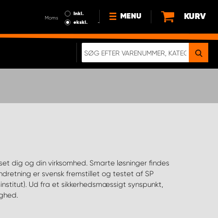
Inkl.
KURV
MENU
Moms
ekskl.
HVORFOR VÆLGE WORK
SYSTEM?
NYHEDER
BÆREDYGTIGHED
OM OS
HANDELSBETINGELSER
DATABESKYTTELSE
RETTIGHEDER
GDPR
EN RIGTIG KOLLISIONSTEST
yghed.