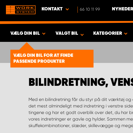
KONTAKT
66 10 11 99
NYHEDER
VÆLG DIN BIL
VALGT BIL
KATEGORIER
VIS RESULTAT -
1930
PRODUKTER
VÆLG DIN BIL FOR AT FINDE
PASSENDE PRODUKTER
BILINDRETNING, VEN
Med en bilindretning får du styr på dit værktøj og 
system, der er perfekt tilpasset dig og din virksom
det mest almindeligt med indretning i venstre side
der masser af hos os, og al indretning er svensk frem
tingene og har et godt overblik over det, du har b
(Sveriges Tekniske Forskningsinstitut). Ud fra et si
vores indretninger er gavle og hylder. Sammen med
skuffekombinationer, slæder, skillevægge og mege