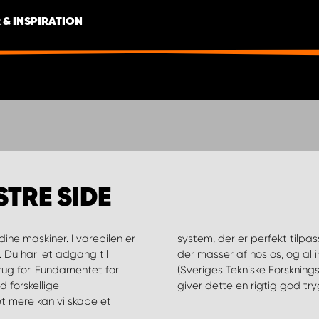
 & INSPIRATION
STRE SIDE
dine maskiner. I varebilen er
hed. Smarte løsninger findes
. Du har let adgang til
stillet og testet af SP
rug for. Fundamentet for
kkerhedsmæssigt synspunkt,
 forskellige
giver dette en rigtig god tr
t mere kan vi skabe et