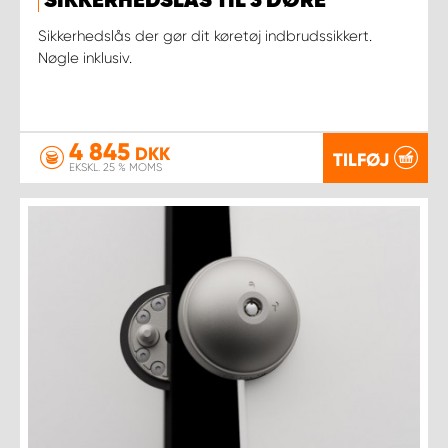
SIKKERHEDSLÅS TIL 3 DØRE
Sikkerhedslås der gør dit køretøj indbrudssikkert.
Nøgle inklusiv.
4 845
DKK
TILFØJ
EKSKL. 25 % MOMS