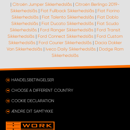
|
Citroën Jumper Sikkerhedslås
|
Citroën Berlingo 2019-
Sikkerhedslås
|
Fiat Fullback Sikkerhedslås
|
Fiat Fiorino
Sikkerhedslås
|
Fiat Talento Sikkerhedslås
|
Fiat Doblo
Sikkerhedslås
|
Fiat Ducato Sikkerhedslås
|
Fiat Scudo
Sikkerhedslås
|
Ford Ranger Sikkerhedslås
|
Ford Transit
Sikkerhedslås
|
Ford Connect Sikkerhedslås
|
Ford Custom
Sikkerhedslås
|
Ford Courier Sikkerhedslås
|
Dacia Dokker
Van Sikkerhedslås
|
Iveco Daily Sikkerhedslås
|
Dodge Ram
Sikkerhedslås
HANDELSBETINGELSER
CHOOSE A DIFFERENT COUNTRY
COOKIE DECLARATION
ÆNDRE DIT SAMTYKKE