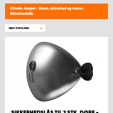
Citroën Jumper
/
Alarm, sikkerhed og varme
/
Sikkerhedslås
MEST POPULÆRE
SIKKERHEDSLÅS TIL 2 STK. DØRE -