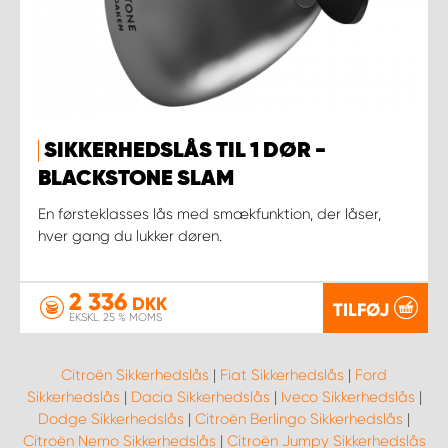
SIKKERHEDSLÅS TIL 1 DØR -
BLACKSTONE SLAM
En førsteklasses lås med smækfunktion, der låser,
hver gang du lukker døren.
2 336
DKK
TILFØJ
EKSKL. 25 % MOMS
Citroën Sikkerhedslås
|
Fiat Sikkerhedslås
|
Ford
Sikkerhedslås
|
Dacia Sikkerhedslås
|
Iveco Sikkerhedslås
|
Dodge Sikkerhedslås
|
Citroën Berlingo Sikkerhedslås
|
Citroën Nemo Sikkerhedslås
|
Citroën Jumpy Sikkerhedslås