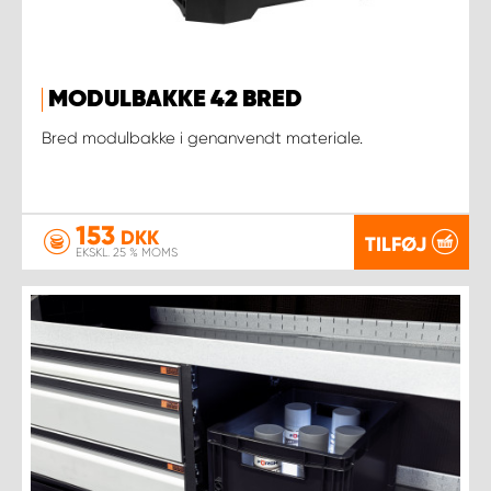
MODULBAKKE 42 BRED
Bred modulbakke i genanvendt materiale.
153
DKK
TILFØJ
EKSKL. 25 % MOMS