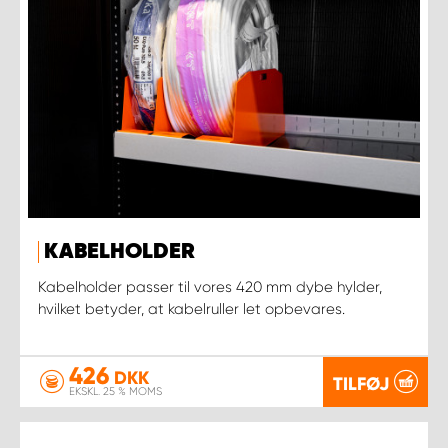
KABELHOLDER
Kabelholder passer til vores 420 mm dybe hylder,
hvilket betyder, at kabelruller let opbevares.
426
DKK
TILFØJ
EKSKL. 25 % MOMS