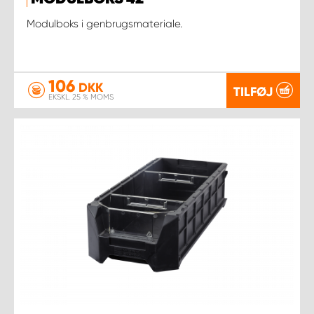
Modulboks i genbrugsmateriale.
106
DKK
TILFØJ
EKSKL. 25 % MOMS