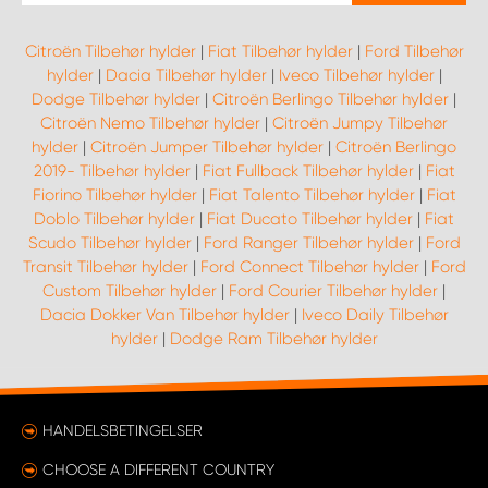
Citroën Tilbehør hylder
|
Fiat Tilbehør hylder
|
Ford Tilbehør
hylder
|
Dacia Tilbehør hylder
|
Iveco Tilbehør hylder
|
Dodge Tilbehør hylder
|
Citroën Berlingo Tilbehør hylder
|
Citroën Nemo Tilbehør hylder
|
Citroën Jumpy Tilbehør
hylder
|
Citroën Jumper Tilbehør hylder
|
Citroën Berlingo
2019- Tilbehør hylder
|
Fiat Fullback Tilbehør hylder
|
Fiat
Fiorino Tilbehør hylder
|
Fiat Talento Tilbehør hylder
|
Fiat
Doblo Tilbehør hylder
|
Fiat Ducato Tilbehør hylder
|
Fiat
Scudo Tilbehør hylder
|
Ford Ranger Tilbehør hylder
|
Ford
Transit Tilbehør hylder
|
Ford Connect Tilbehør hylder
|
Ford
Custom Tilbehør hylder
|
Ford Courier Tilbehør hylder
|
Dacia Dokker Van Tilbehør hylder
|
Iveco Daily Tilbehør
hylder
|
Dodge Ram Tilbehør hylder
HANDELSBETINGELSER
CHOOSE A DIFFERENT COUNTRY