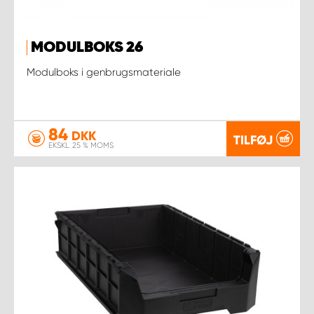
MODULBOKS 26
Modulboks i genbrugsmateriale
84
DKK
TILFØJ
EKSKL. 25 % MOMS