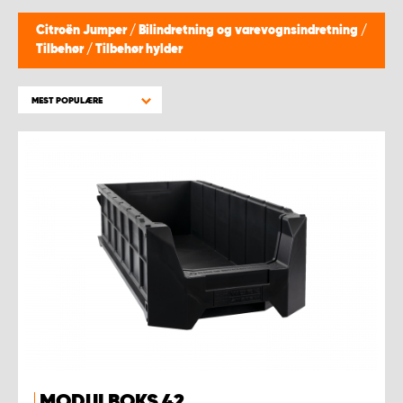
Citroën Jumper
/
Bilindretning og varevognsindretning
/
Tilbehør
/
Tilbehør hylder
MEST POPULÆRE
MODULBOKS 42