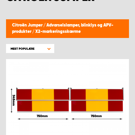
Citroën Jumper
/
Advarselslamper, blinklys og APV-
produkter
/
X2-markeringsskærme
MEST POPULÆRE