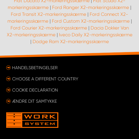
Fiat Ducato X2-markeringsskærme
|
Fiat Scudo X2-
markeringsskærme
|
Ford Ranger X2-markeringsskærme
|
Ford Transit X2-markeringsskærme
|
Ford Connect X2-
markeringsskærme
|
Ford Custom X2-markeringsskærme
|
Ford Courier X2-markeringsskærme
|
Dacia Dokker Van
X2-markeringsskærme
|
Iveco Daily X2-markeringsskærme
|
Dodge Ram X2-markeringsskærme
HANDELSBETINGELSER
CHOOSE A DIFFERENT COUNTRY
COOKIE DECLARATION
ÆNDRE DIT SAMTYKKE