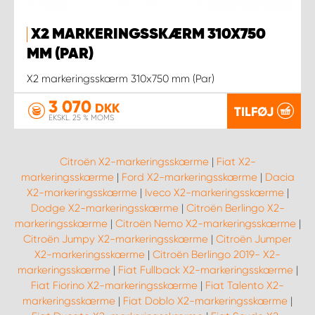
X2 MARKERINGSSKÆRM 310X750
MM (PAR)
X2 markeringsskærm 310x750 mm (Par)
3 070
DKK
TILFØJ
EKSKL. 25 % MOMS
Citroën X2-markeringsskærme
|
Fiat X2-
markeringsskærme
|
Ford X2-markeringsskærme
|
Dacia
X2-markeringsskærme
|
Iveco X2-markeringsskærme
|
Dodge X2-markeringsskærme
|
Citroën Berlingo X2-
markeringsskærme
|
Citroën Nemo X2-markeringsskærme
|
Citroën Jumpy X2-markeringsskærme
|
Citroën Jumper
X2-markeringsskærme
|
Citroën Berlingo 2019- X2-
markeringsskærme
|
Fiat Fullback X2-markeringsskærme
|
Fiat Fiorino X2-markeringsskærme
|
Fiat Talento X2-
markeringsskærme
|
Fiat Doblo X2-markeringsskærme
|