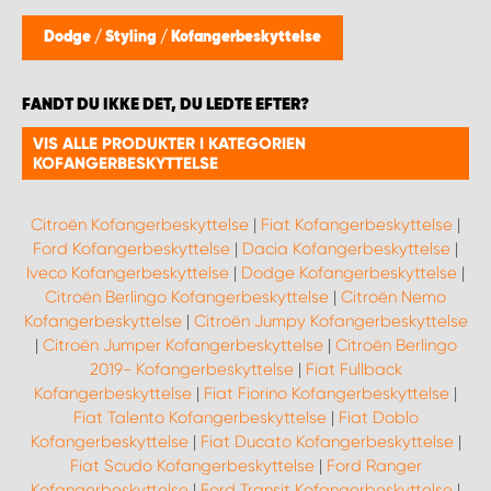
Dodge
/
Styling
/
Kofangerbeskyttelse
FANDT DU IKKE DET, DU LEDTE EFTER?
VIS ALLE PRODUKTER I KATEGORIEN
KOFANGERBESKYTTELSE
Citroën Kofangerbeskyttelse
|
Fiat Kofangerbeskyttelse
|
Ford Kofangerbeskyttelse
|
Dacia Kofangerbeskyttelse
|
Iveco Kofangerbeskyttelse
|
Dodge Kofangerbeskyttelse
|
Citroën Berlingo Kofangerbeskyttelse
|
Citroën Nemo
Kofangerbeskyttelse
|
Citroën Jumpy Kofangerbeskyttelse
|
Citroën Jumper Kofangerbeskyttelse
|
Citroën Berlingo
2019- Kofangerbeskyttelse
|
Fiat Fullback
Kofangerbeskyttelse
|
Fiat Fiorino Kofangerbeskyttelse
|
Fiat Talento Kofangerbeskyttelse
|
Fiat Doblo
Kofangerbeskyttelse
|
Fiat Ducato Kofangerbeskyttelse
|
Fiat Scudo Kofangerbeskyttelse
|
Ford Ranger
Kofangerbeskyttelse
|
Ford Transit Kofangerbeskyttelse
|