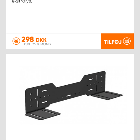
ekstralys.
298
DKK
TILFØJ
EKSKL. 25 % MOMS