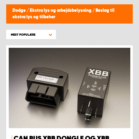
Dodge
/
Ekstra lys og arbejdsbelysning
/
Beslag til
ekstra lys og tilbehør
MEST POPULÆRE
CAN BUS XBB DONGLE OG XBB