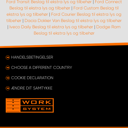
Ford Transit Beslag til ekstra lys og tilbehør
|
Ford Connect
Beslag til ekstra lys og tilbehør
|
Ford Custom Beslag til
ekstra lys og tilbehør
|
Ford Courier Beslag til ekstra lys og
tilbehør
|
Dacia Dokker Van Beslag til ekstra lys og tilbehør
|
Iveco Daily Beslag til ekstra lys og tilbehør
|
Dodge Ram
Beslag til ekstra lys og tilbehør
HANDELSBETINGELSER
CHOOSE A DIFFERENT COUNTRY
COOKIE DECLARATION
ÆNDRE DIT SAMTYKKE