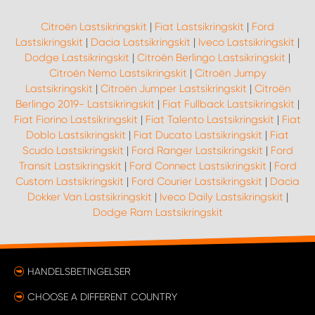
Citroën Lastsikringskit
|
Fiat Lastsikringskit
|
Ford
Lastsikringskit
|
Dacia Lastsikringskit
|
Iveco Lastsikringskit
|
Dodge Lastsikringskit
|
Citroën Berlingo Lastsikringskit
|
Citroën Nemo Lastsikringskit
|
Citroën Jumpy
Lastsikringskit
|
Citroën Jumper Lastsikringskit
|
Citroën
Berlingo 2019- Lastsikringskit
|
Fiat Fullback Lastsikringskit
|
Fiat Fiorino Lastsikringskit
|
Fiat Talento Lastsikringskit
|
Fiat
Doblo Lastsikringskit
|
Fiat Ducato Lastsikringskit
|
Fiat
Scudo Lastsikringskit
|
Ford Ranger Lastsikringskit
|
Ford
Transit Lastsikringskit
|
Ford Connect Lastsikringskit
|
Ford
Custom Lastsikringskit
|
Ford Courier Lastsikringskit
|
Dacia
Dokker Van Lastsikringskit
|
Iveco Daily Lastsikringskit
|
Dodge Ram Lastsikringskit
HANDELSBETINGELSER
CHOOSE A DIFFERENT COUNTRY