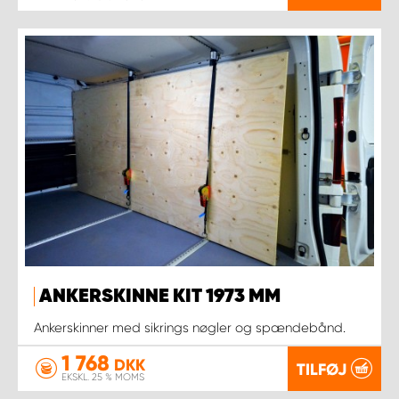
ANKERSKINNE KIT 1973 MM
Ankerskinner med sikrings nøgler og spændebånd.
1 768
DKK
TILFØJ
EKSKL. 25 % MOMS