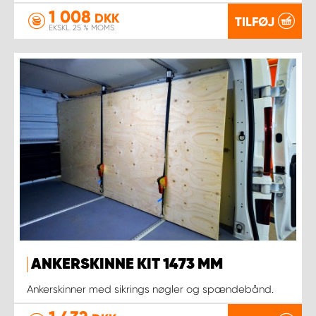
1 008
DKK
TILFØJ
EKSKL. 25 % MOMS
ANKERSKINNE KIT 1473 MM
Ankerskinner med sikrings nøgler og spændebånd.