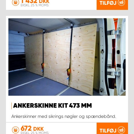
1 432
DKK
TILFØJ
EKSKL. 25 % MOMS
ANKERSKINNE KIT 473 MM
Ankerskinner med sikrings nøgler og spændebånd.
672
DKK
TILFØJ
EKSKL. 25 % MOMS