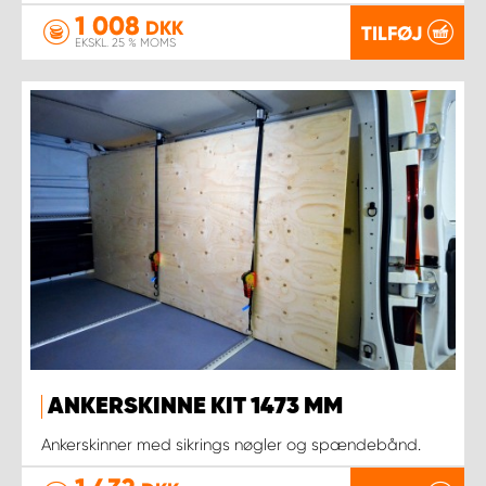
1 008
DKK
TILFØJ
EKSKL. 25 % MOMS
ANKERSKINNE KIT 1473 MM
Ankerskinner med sikrings nøgler og spændebånd.