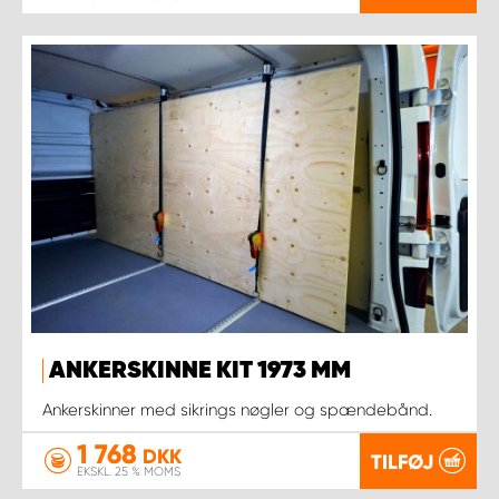
ANKERSKINNE KIT 1973 MM
Ankerskinner med sikrings nøgler og spændebånd.
1 768
DKK
TILFØJ
EKSKL. 25 % MOMS