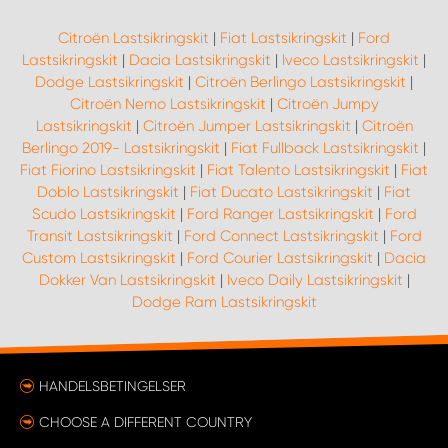
Citroën Lastsikringskit
|
Fiat Lastsikringskit
|
Ford
Lastsikringskit
|
Dacia Lastsikringskit
|
Iveco Lastsikringskit
|
Dodge Lastsikringskit
|
Citroën Berlingo Lastsikringskit
|
Citroën Nemo Lastsikringskit
|
Citroën Jumpy
Lastsikringskit
|
Citroën Jumper Lastsikringskit
|
Citroën
Berlingo 2019- Lastsikringskit
|
Fiat Fullback Lastsikringskit
|
Fiat Fiorino Lastsikringskit
|
Fiat Talento Lastsikringskit
|
Fiat
Doblo Lastsikringskit
|
Fiat Ducato Lastsikringskit
|
Fiat
Scudo Lastsikringskit
|
Ford Ranger Lastsikringskit
|
Ford
Transit Lastsikringskit
|
Ford Connect Lastsikringskit
|
Ford
Custom Lastsikringskit
|
Ford Courier Lastsikringskit
|
Dacia
Dokker Van Lastsikringskit
|
Iveco Daily Lastsikringskit
|
Dodge Ram Lastsikringskit
HANDELSBETINGELSER
CHOOSE A DIFFERENT COUNTRY