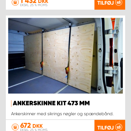
1 432
DKK
TILFØJ
EKSKL. 25 % MOMS
ANKERSKINNE KIT 473 MM
Ankerskinner med sikrings nøgler og spændebånd.
672
DKK
TILFØJ
EKSKL. 25 % MOMS