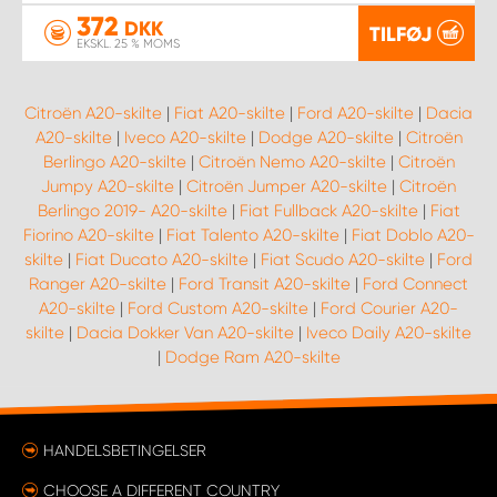
372
DKK
TILFØJ
EKSKL. 25 % MOMS
Citroën A20-skilte
|
Fiat A20-skilte
|
Ford A20-skilte
|
Dacia
A20-skilte
|
Iveco A20-skilte
|
Dodge A20-skilte
|
Citroën
Berlingo A20-skilte
|
Citroën Nemo A20-skilte
|
Citroën
Jumpy A20-skilte
|
Citroën Jumper A20-skilte
|
Citroën
Berlingo 2019- A20-skilte
|
Fiat Fullback A20-skilte
|
Fiat
Fiorino A20-skilte
|
Fiat Talento A20-skilte
|
Fiat Doblo A20-
skilte
|
Fiat Ducato A20-skilte
|
Fiat Scudo A20-skilte
|
Ford
Ranger A20-skilte
|
Ford Transit A20-skilte
|
Ford Connect
A20-skilte
|
Ford Custom A20-skilte
|
Ford Courier A20-
skilte
|
Dacia Dokker Van A20-skilte
|
Iveco Daily A20-skilte
|
Dodge Ram A20-skilte
HANDELSBETINGELSER
CHOOSE A DIFFERENT COUNTRY