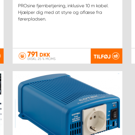
PROsine fjernbetjening, inklusive 10 m kabel.
Hjælper dig med at styre og aflæse fra
førerpladsen.
791
DKK
TILFØJ
EKSKL. 25 % MOMS