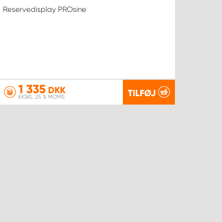
Reservedisplay PROsine
1 335
DKK
TILFØJ
EKSKL. 25 % MOMS