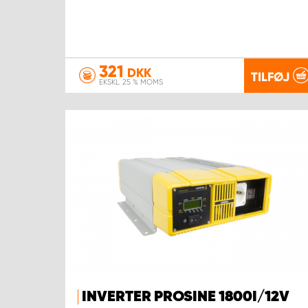
321
DKK
TILFØJ
EKSKL. 25 % MOMS
INVERTER PROSINE 1800I/12V