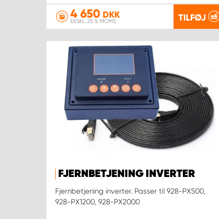
4 650
DKK
TILFØJ
EKSKL. 25 % MOMS
FJERNBETJENING INVERTER
Fjernbetjening inverter. Passer til 928-PX500,
928-PX1200, 928-PX2000