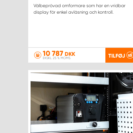
Välbeprövad omformare som har en vridbar
display för enkel avläsning och kontroll.
10 787
DKK
TILFØJ
EKSKL. 25 % MOMS