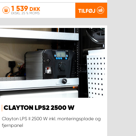
1 539
DKK
TILFØJ
EKSKL. 25 % MOMS
CLAYTON LPS2 2500 W
Clayton LPS II 2500 W inkl. monteringsplade og
fjernpanel