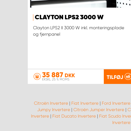
CLAYTON LPS2 3000 W
Clayton LPS2 II 3000 W inkl. monteringsplade
og fjernpanel
35 887
DKK
TILFØJ
EKSKL. 25 % MOMS
Citroën Invertere
|
Fiat Invertere
|
Ford Invertere
Jumpy Invertere
|
Citroën Jumper Invertere
|
C
Invertere
|
Fiat Ducato Invertere
|
Fiat Scudo Inve
Invertere