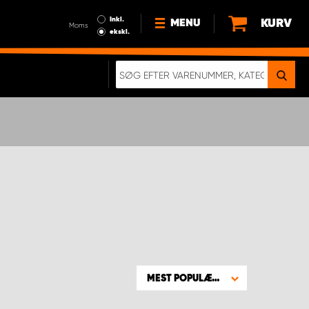
Inkl.
KURV
MENU
Moms
ekskl.
HVORFOR VÆLGE WORK
SYSTEM?
NYHEDER
BÆREDYGTIGHED
OM OS
HANDELSBETINGELSER
DATABESKYTTELSE
RETTIGHEDER
GDPR
EN RIGTIG KOLLISIONSTEST
MEST POPULÆRE