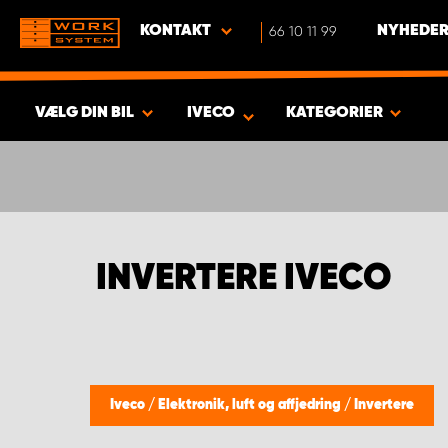
KONTAKT
66 10 11 99
NYHEDER
VÆLG DIN BIL
IVECO
KATEGORIER
VIS RESULTAT -
388
PRODUKTER
INVERTERE IVECO
Iveco
/
Elektronik, luft og affjedring
/
Invertere