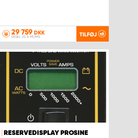
29 759
DKK
TILFØJ
EKSKL. 25 % MOMS
RESERVEDISPLAY PROSINE