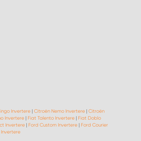
lingo Invertere
|
Citroën Nemo Invertere
|
Citroën
no Invertere
|
Fiat Talento Invertere
|
Fiat Doblo
t Invertere
|
Ford Custom Invertere
|
Ford Courier
Invertere