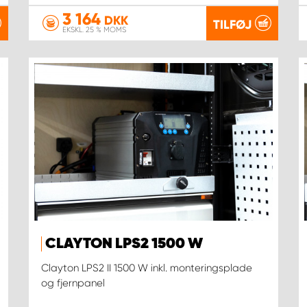
3 164
DKK
TILFØJ
EKSKL. 25 % MOMS
CLAYTON LPS2 1500 W
Clayton LPS2 II 1500 W inkl. monteringsplade
og fjernpanel