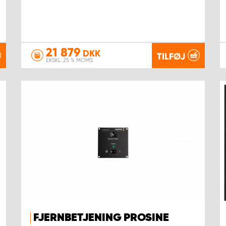
21 879
DKK
TILFØJ
EKSKL. 25 % MOMS
FJERNBETJENING PROSINE