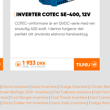
INVERTER COTEC SE-400, 12V
COTEC-omformare är en 12VDC-serie med ren
sinusvåg 400 watt. I denna fungerar det
perfekt att använda eldrivna handverktyg.
1 933
DKK
TILFØJ
EKSKL. 25 % MOMS
|
Dacia Invertere
|
Iveco Invertere
|
Dodge Invertere
|
Citroën Ber
itroën Berlingo 2019- Invertere
|
Fiat Fullback Invertere
|
Fiat Fiori
rtere
|
Ford Ranger Invertere
|
Ford Transit Invertere
|
Ford Connec
|
Dacia Dokker Van Invertere
|
Iveco Daily Invertere
|
Dodge Ram 