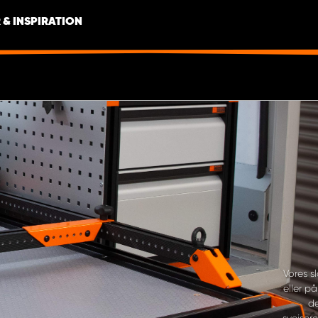
 & INSPIRATION
Vores s
eller p
de
svejser