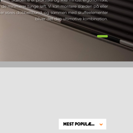
 de minimerer tunge løft. Vi kan montere slæden på eller
er vores dobbeltbund, og sammen med skuffeelementer
bliver det den ultimative kombination.
MEST POPULÆRE