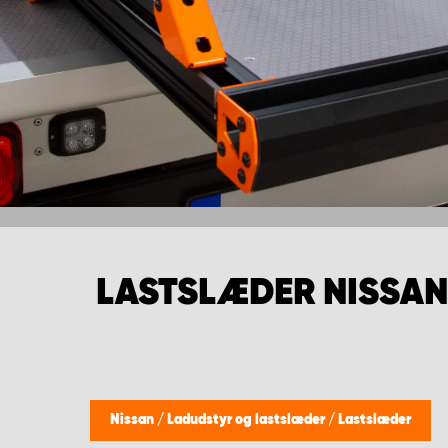
LASTSLÆDER NISSAN
Nissan
/
Ladudstyr og lastslæder
/
Lastslæder