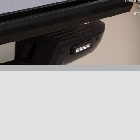
da
und