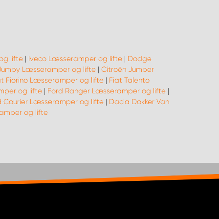
g lifte
|
Iveco Læsseramper og lifte
|
Dodge
Jumpy Læsseramper og lifte
|
Citroën Jumper
at Fiorino Læsseramper og lifte
|
Fiat Talento
per og lifte
|
Ford Ranger Læsseramper og lifte
|
d Courier Læsseramper og lifte
|
Dacia Dokker Van
mper og lifte