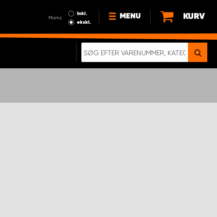
Inkl.
KURV
MENU
Moms
ekskl.
HVORFOR VÆLGE WORK
SYSTEM?
NYHEDER
BÆREDYGTIGHED
OM OS
HANDELSBETINGELSER
DATABESKYTTELSE
RETTIGHEDER
GDPR
EN RIGTIG KOLLISIONSTEST