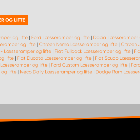
R OG LIFTE
mper og lifte
|
Ford Læsseramper og lifte
|
Dacia Læsseramper o
eramper og lifte
|
Citroën Nemo Læsseramper og lifte
|
Citroën 
9- Læsseramper og lifte
|
Fiat Fullback Læsseramper og lifte
|
Fi
 lifte
|
Fiat Ducato Læsseramper og lifte
|
Fiat Scudo Læsseram
 Læsseramper og lifte
|
Ford Custom Læsseramper og lifte
|
For
og lifte
|
Iveco Daily Læsseramper og lifte
|
Dodge Ram Læssera