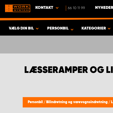
KONTAKT
66 10 11 99
NYHEDER
VÆLG DIN BIL
PERSONBIL
KATEGORIER
VIS RESULTAT -
349
PRODUKTER
LÆSSERAMPER OG LI
Personbil
/
Bilindretning og varevognsindretning
/
L