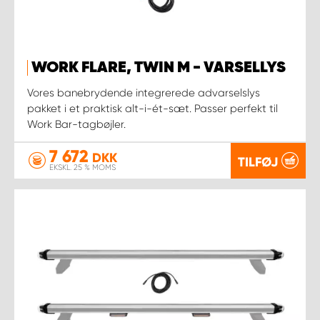
WORK FLARE, TWIN M - VARSELLYS
Vores banebrydende integrerede advarselslys
pakket i et praktisk alt-i-ét-sæt. Passer perfekt til
Work Bar-tagbøjler.
7 672
DKK
TILFØJ
EKSKL. 25 % MOMS