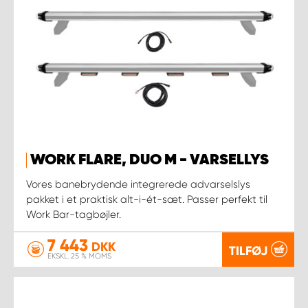
WORK FLARE, DUO M - VARSELLYS
Vores banebrydende integrerede advarselslys
pakket i et praktisk alt-i-ét-sæt. Passer perfekt til
Work Bar-tagbøjler.
7 443
DKK
TILFØJ
EKSKL. 25 % MOMS