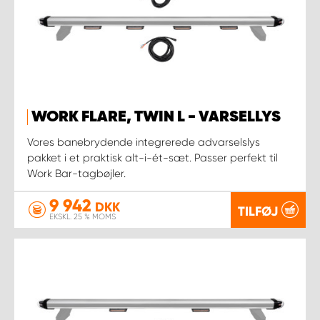
WORK FLARE, TWIN L - VARSELLYS
Vores banebrydende integrerede advarselslys
pakket i et praktisk alt-i-ét-sæt. Passer perfekt til
Work Bar-tagbøjler.
9 942
DKK
TILFØJ
EKSKL. 25 % MOMS