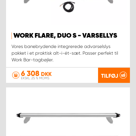
WORK FLARE, DUO S - VARSELLYS
Vores banebrydende integrerede advarselslys
pakket i et praktisk alt-i-ét-sæt. Passer perfekt til
Work Bar-tagbøjler.
6 308
DKK
TILFØJ
EKSKL. 25 % MOMS