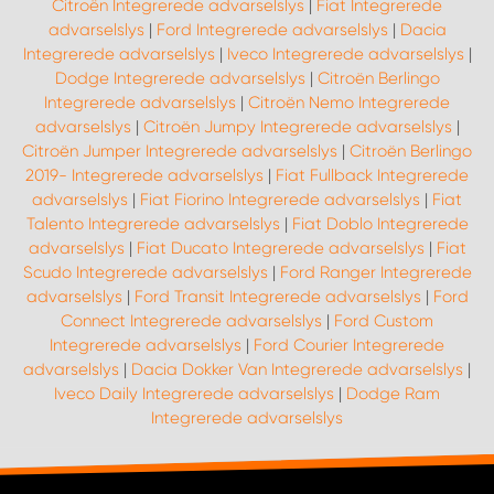
Citroën Integrerede advarselslys
|
Fiat Integrerede
advarselslys
|
Ford Integrerede advarselslys
|
Dacia
Integrerede advarselslys
|
Iveco Integrerede advarselslys
|
Dodge Integrerede advarselslys
|
Citroën Berlingo
Integrerede advarselslys
|
Citroën Nemo Integrerede
advarselslys
|
Citroën Jumpy Integrerede advarselslys
|
Citroën Jumper Integrerede advarselslys
|
Citroën Berlingo
2019- Integrerede advarselslys
|
Fiat Fullback Integrerede
advarselslys
|
Fiat Fiorino Integrerede advarselslys
|
Fiat
Talento Integrerede advarselslys
|
Fiat Doblo Integrerede
advarselslys
|
Fiat Ducato Integrerede advarselslys
|
Fiat
Scudo Integrerede advarselslys
|
Ford Ranger Integrerede
advarselslys
|
Ford Transit Integrerede advarselslys
|
Ford
Connect Integrerede advarselslys
|
Ford Custom
Integrerede advarselslys
|
Ford Courier Integrerede
advarselslys
|
Dacia Dokker Van Integrerede advarselslys
|
Iveco Daily Integrerede advarselslys
|
Dodge Ram
Integrerede advarselslys