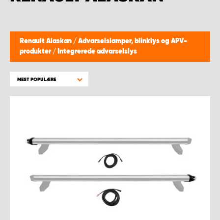
Renault Alaskan
/
Advarselslamper, blinklys og APV-
produkter
/
Integrerede advarselslys
MEST POPULÆRE