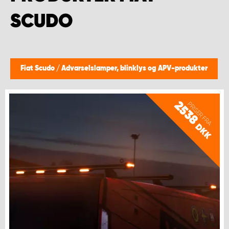
SCUDO
Fiat Scudo
/
Advarselslamper, blinklys og APV-produkter
2538
PRISER FRA
DKK