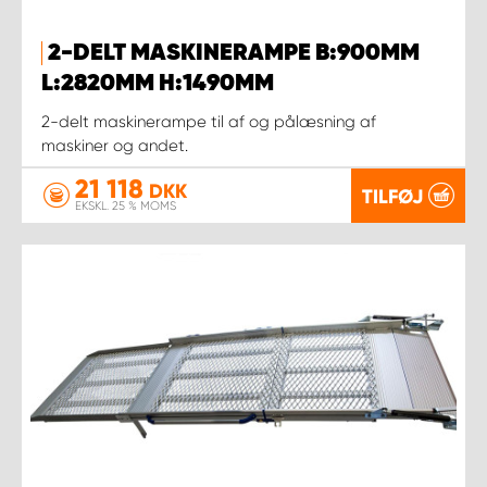
2-DELT MASKINERAMPE B:900MM
L:2820MM H:1490MM
2-delt maskinerampe til af og pålæsning af
maskiner og andet.
21 118
DKK
TILFØJ
EKSKL. 25 % MOMS