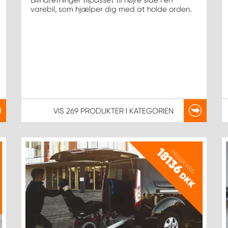
Bilindretninger tilpasset til højre side i en
varebil, som hjælper dig med at holde orden.
VIS
269 PRODUKTER
I KATEGORIEN
18136
PRISER FRA
DKK