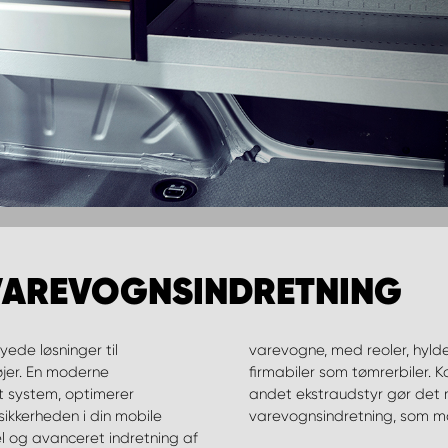
 VAREVOGNSINDRETNING
yede løsninger til
øsninger tilpasset
øjer. En moderne
er, skillevægge og
t system, optimerer
skabe den perfekte
sikkerheden i din mobile
varevognsindretning, som m
l og avanceret indretning af