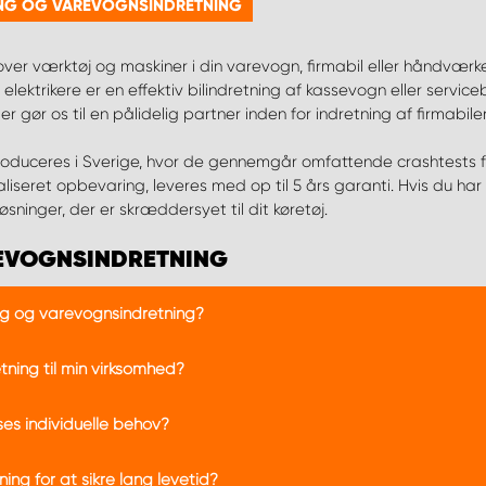
NING OG VAREVOGNSINDRETNING
 over værktøj og maskiner i din varevogn, firmabil eller håndværke
 elektrikere er en effektiv bilindretning af kassevogn eller servic
ør os til en pålidelig partner inden for indretning af firmabiler
produceres i Sverige, hvor de gennemgår omfattende crashtests for
liseret opbevaring, leveres med op til 5 års garanti. Hvis du har b
ninger, der er skræddersyet til dit køretøj.
REVOGNSINDRETNING
ing og varevognsindretning?
ning øger organisationen og effektiviteten i dit arbejde, da det g
ning til min virksomhed?
 lasten er korrekt fastgjort under transport og beskytter derme
tryk til kunder.
fikke branche og de værktøjer/materialer du oftest bruger. Over
ses individuelle behov?
å vigtigt at tage højde for varevognens størrelse og lasteevne.
aksimal effektivitet.
gnsindretning tilbyder skræddersyede løsninger, der kan tilpasse
ng for at sikre lang levetid?