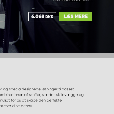
6.068
LÆS MERE
DKK
atcher dine behov.