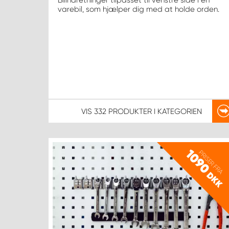
Bilindretninger tilpasset til venstre side i en
varebil, som hjælper dig med at holde orden.
VIS
332 PRODUKTER
I KATEGORIEN
1090
PRISER FRA
DKK