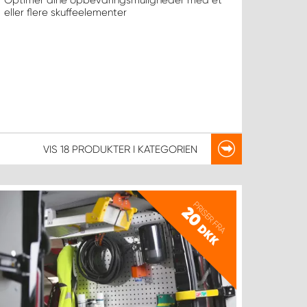
Optimer dine opbevaringsmuligheder med et
eller flere skuffeelementer
VIS
18 PRODUKTER
I KATEGORIEN
PRISER FRA
20
DKK