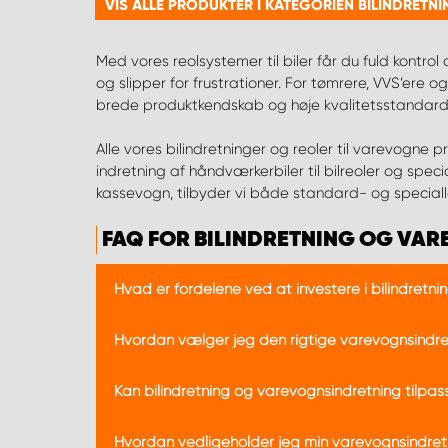
VIS ALLE PRODUKTER I KATEGORIEN BILINDRET
Med vores reolsystemer til biler får du fuld kontrol
og slipper for frustrationer. For tømrere, VVS’ere og
brede produktkendskab og høje kvalitetsstandarder g
Alle vores bilindretninger og reoler til varevogne 
indretning af håndværkerbiler til bilreoler og specia
kassevogn, tilbyder vi både standard- og specialløs
FAQ FOR BILINDRETNING OG VA
Hvad er fordelene ved at investere i bilindretn
- Investering i bilindretning og varevognsindret
Hvordan vælger jeg den rigtige varevognsindret
Det forbedrer også sikkerheden ved at sikre, at
velorganiseret varevogn give et professionelt ind
- Vælg varevognsindretning baseret på din speci
Kan bilindretning og varevognsindretning tilpas
opbevaringsmuligheder for små dele. Det er ogs
udnytter varevognens plads optimalt og opnår m
- Ja, mange udbydere af bilindretning og varevo
Hvordan vedligeholder jeg min varevognsindretni