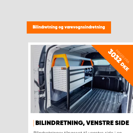
Bilindretning og varevognsindretning
3032
PRISER FRA
DKK
BILINDRETNING, VENSTRE SIDE