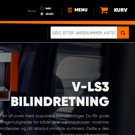
Inkl.
KURV
MENU
Moms
ekskl.
HVORFOR VÆLGE WORK
SYSTEM?
NYHEDER
BÆREDYGTIGHED
OM OS
HANDELSBETINGELSER
V-LS3
DATABESKYTTELSE
RETTIGHEDER
BILINDRETNING
GDPR
EN RIGTIG KOLLISIONSTEST
r en af vores mest populære bilindretninger. Du får gode
ringsmuligheder for både dine værktøjskasser, maskiner,
materialer og dit absolut mindste sortiment. Dette e den
bedste pris på markedet.