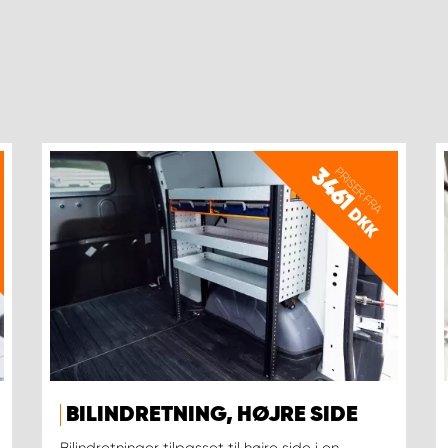
PRISER FRA
3461
DKK
BILINDRETNING, HØJRE SIDE