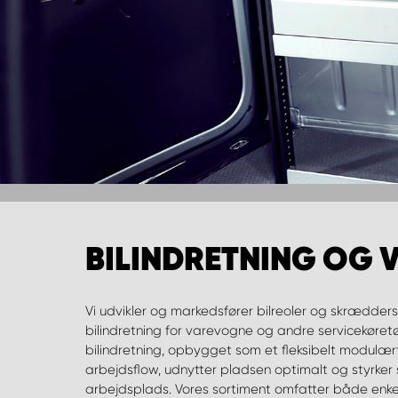
BILINDRETNING OG
Vi udvikler og markedsfører bilreoler og skrædders
varevogne, med reoler, hylder og specialdesignede l
bilindretning for varevogne og andre servicekøret
firmabiler som tømrerbiler. Kombinationen af skuffer, slæd
bilindretning, opbygget som et fleksibelt modulær
andet ekstraudstyr gør det muligt for os at 
arbejdsflow, udnytter pladsen optimalt og styrker 
arbejdsplads. Vores sortiment omfatter både enke