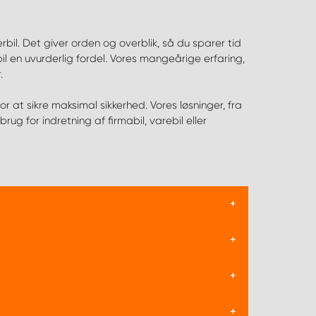
rbil. Det giver orden og overblik, så du sparer tid
ebil en uvurderlig fordel. Vores mangeårige erfaring,
.
 at sikre maksimal sikkerhed. Vores løsninger, fra
rug for indretning af firmabil, varebil eller
iver hurtig adgang til værktøjer og materialer.
d både chaufføren og lasten. Desuden kan en
vej funktioner som hylder, skuffer, og
 En skræddersyet løsning kan sikre at du
s nøjagtigt til kundens individuelle behov.