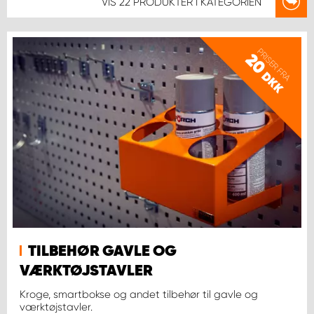
VIS
22 PRODUKTER
I KATEGORIEN
PRISER FRA
20
DKK
TILBEHØR GAVLE OG
VÆRKTØJSTAVLER
Kroge, smartbokse og andet tilbehør til gavle og
værktøjstavler.