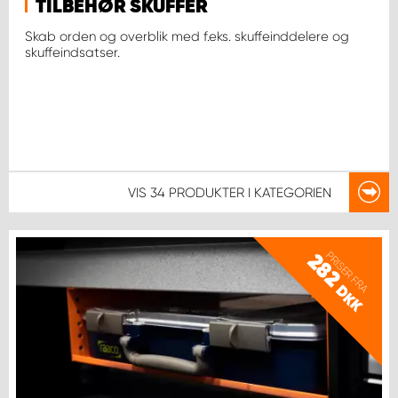
TILBEHØR SKUFFER
Skab orden og overblik med f.eks. skuffeinddelere og
skuffeindsatser.
VIS
34 PRODUKTER
I KATEGORIEN
PRISER FRA
282
DKK