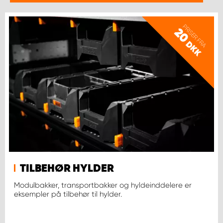
PRISER FRA
20
DKK
TILBEHØR HYLDER
Modulbakker, transportbakker og hyldeinddelere er
eksempler på tilbehør til hylder.