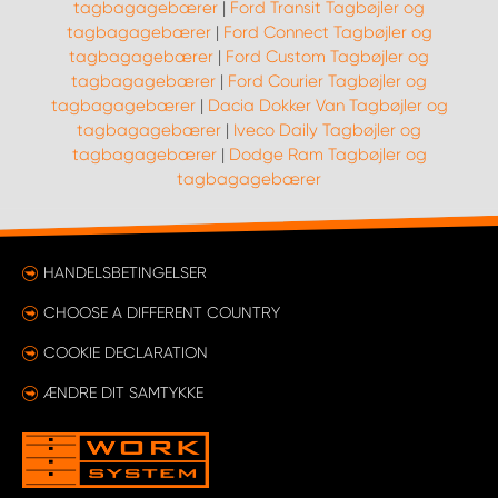
tagbagagebærer
|
Ford Transit Tagbøjler og
tagbagagebærer
|
Ford Connect Tagbøjler og
tagbagagebærer
|
Ford Custom Tagbøjler og
tagbagagebærer
|
Ford Courier Tagbøjler og
tagbagagebærer
|
Dacia Dokker Van Tagbøjler og
tagbagagebærer
|
Iveco Daily Tagbøjler og
tagbagagebærer
|
Dodge Ram Tagbøjler og
tagbagagebærer
HANDELSBETINGELSER
CHOOSE A DIFFERENT COUNTRY
COOKIE DECLARATION
ÆNDRE DIT SAMTYKKE