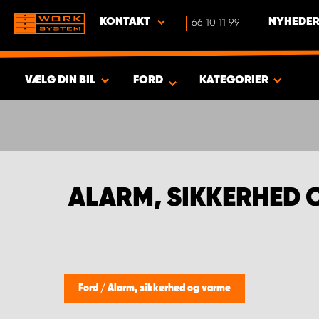
KONTAKT
66 10 11 99
NYHEDER
VÆLG DIN BIL
FORD
KATEGORIER
VIS RESULTAT -
749
PRODUKTER
ALARM, SIKKERHED 
Ford
/
Alarm, sikkerhed og varme