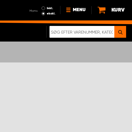
Inkl.
KURV
MENU
Moms
ekskl.
HVORFOR VÆLGE WORK
SYSTEM?
NYHEDER
BÆREDYGTIGHED
OM OS
HANDELSBETINGELSER
DATABESKYTTELSE
RETTIGHEDER
GDPR
EN RIGTIG KOLLISIONSTEST