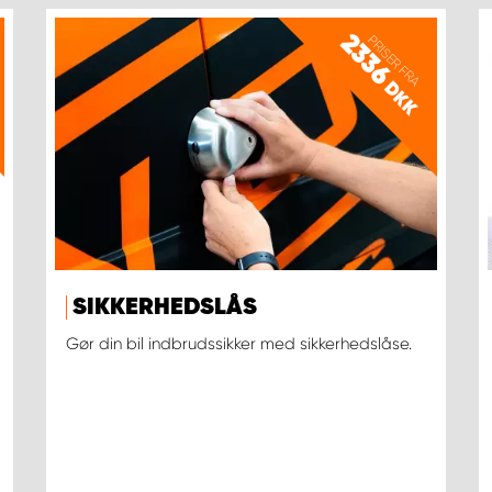
2336
PRISER FRA
DKK
SIKKERHEDSLÅS
Gør din bil indbrudssikker med sikkerhedslåse.