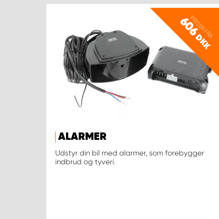
PRISER FRA
606
DKK
ALARMER
Udstyr din bil med alarmer, som forebygger
indbrud og tyveri.