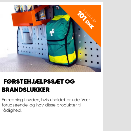
PRISER FRA
101
DKK
FØRSTEHJÆLPSSÆT OG
BRANDSLUKKER
En redning i nøden, hvis uheldet er ude. Vær
forudseende, og hav disse produkter til
rådighed.