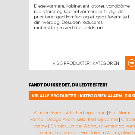
Dieselvarmere, kabineventilatorer, vandbårne
radiatorer og kabinetvarmere er til dig, der
prioriterer god komfort og et godt førermiljø i
din hverdag. Desuden reduceres
motorslitagen ved f.eks. koldstart.
VIS
5 PRODUKTER
I KATEGORIEN
FANDT DU IKKE DET, DU LEDTE EFTER?
VIS ALLE PRODUKTER I KATEGORIEN ALARM, SI
Citroën Alarm, sikkerhed og varme
|
Fiat Alarm, 
varme
|
Dodge Alarm, sikkerhed og varme
|
Citroë
varme
|
Citroën Jumper Alarm, sikkerhed og var
sikkerhed og varme
|
Fiat Talento Alarm, sikke