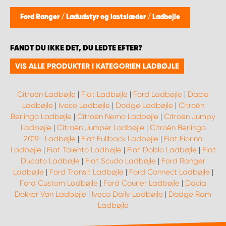
Ford Ranger
/
Ladudstyr og lastslæder
/
Ladbøjle
FANDT DU IKKE DET, DU LEDTE EFTER?
VIS ALLE PRODUKTER I KATEGORIEN LADBØJLE
Citroën Ladbøjle
|
Fiat Ladbøjle
|
Ford Ladbøjle
|
Dacia
Ladbøjle
|
Iveco Ladbøjle
|
Dodge Ladbøjle
|
Citroën
Berlingo Ladbøjle
|
Citroën Nemo Ladbøjle
|
Citroën Jumpy
Ladbøjle
|
Citroën Jumper Ladbøjle
|
Citroën Berlingo
2019- Ladbøjle
|
Fiat Fullback Ladbøjle
|
Fiat Fiorino
Ladbøjle
|
Fiat Talento Ladbøjle
|
Fiat Doblo Ladbøjle
|
Fiat
Ducato Ladbøjle
|
Fiat Scudo Ladbøjle
|
Ford Ranger
Ladbøjle
|
Ford Transit Ladbøjle
|
Ford Connect Ladbøjle
|
Ford Custom Ladbøjle
|
Ford Courier Ladbøjle
|
Dacia
Dokker Van Ladbøjle
|
Iveco Daily Ladbøjle
|
Dodge Ram
Ladbøjle