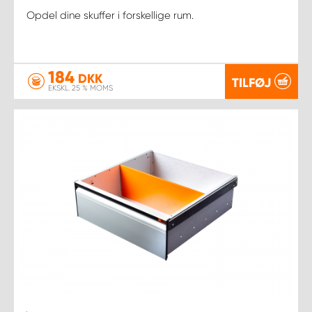
Opdel dine skuffer i forskellige rum.
184
DKK
TILFØJ
EKSKL. 25 % MOMS