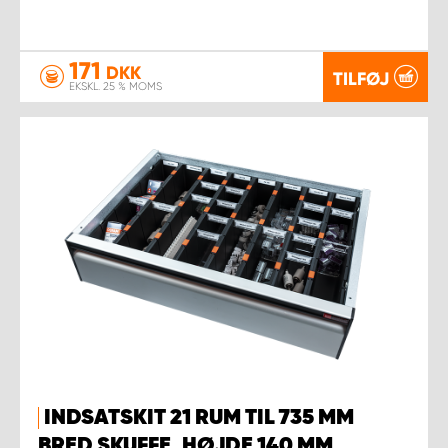
171
DKK
TILFØJ
EKSKL. 25 % MOMS
INDSATSKIT 21 RUM TIL 735 MM
BRED SKUFFE, HØJDE 140 MM