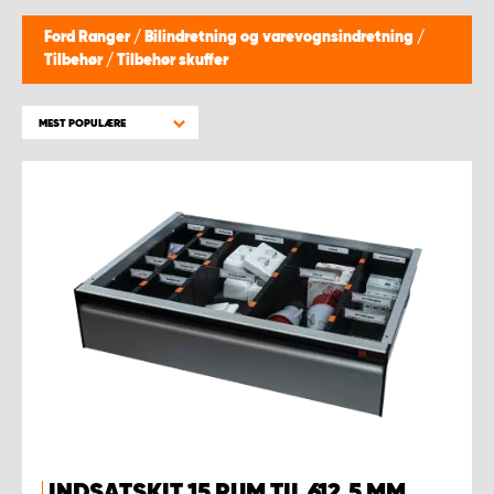
Ford Ranger
/
Bilindretning og varevognsindretning
/
Tilbehør
/
Tilbehør skuffer
MEST POPULÆRE
INDSATSKIT 15 RUM TIL 612,5 MM