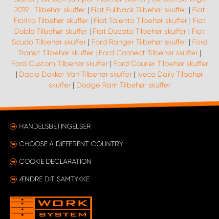
2019- Tilbehør skuffer
|
Fiat Fullback Tilbehør skuffer
|
Fiat
Fiorino Tilbehør skuffer
|
Fiat Talento Tilbehør skuffer
|
Fiat
Doblo Tilbehør skuffer
|
Fiat Ducato Tilbehør skuffer
|
Fiat
Scudo Tilbehør skuffer
|
Ford Ranger Tilbehør skuffer
|
Ford
Transit Tilbehør skuffer
|
Ford Connect Tilbehør skuffer
|
Ford Custom Tilbehør skuffer
|
Ford Courier Tilbehør skuffer
|
Dacia Dokker Van Tilbehør skuffer
|
Iveco Daily Tilbehør
skuffer
|
Dodge Ram Tilbehør skuffer
HANDELSBETINGELSER
CHOOSE A DIFFERENT COUNTRY
COOKIE DECLARATION
ÆNDRE DIT SAMTYKKE