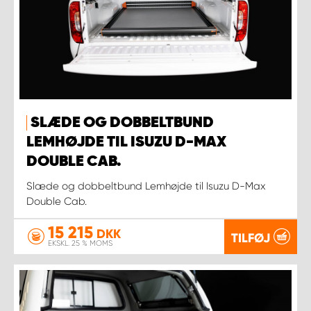
SLÆDE OG DOBBELTBUND
LEMHØJDE TIL ISUZU D-MAX
DOUBLE CAB.
Slæde og dobbeltbund Lemhøjde til Isuzu D-Max
Double Cab.
15 215
DKK
TILFØJ
EKSKL. 25 % MOMS