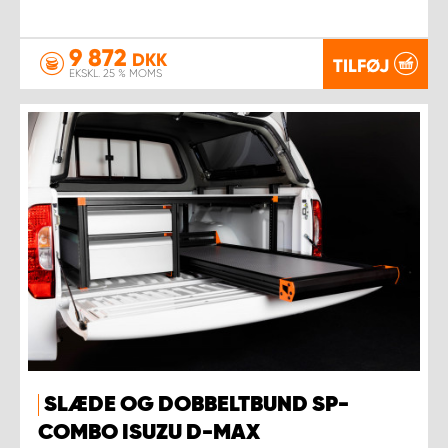
9 872
DKK
TILFØJ
EKSKL. 25 % MOMS
SLÆDE OG DOBBELTBUND SP-
COMBO ISUZU D-MAX