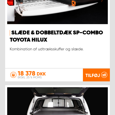
SLÆDE & DOBBELTDÆK SP-COMBO
TOYOTA HILUX
Kombination af udtræksskuffer og slæde.
18 378
DKK
TILFØJ
EKSKL. 25 % MOMS