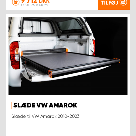
9 712
DKK
TILFØJ
EKSKL. 25 % MOMS
SLÆDE VW AMAROK
Slæde til VW Amarok 2010-2023