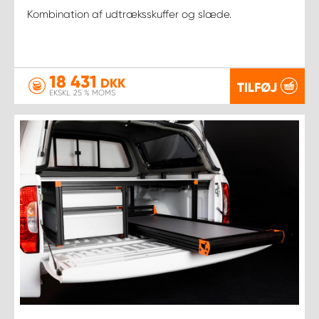
Kombination af udtræksskuffer og slæde.
18 431
DKK
TILFØJ
EKSKL. 25 % MOMS