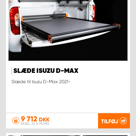
SLÆDE ISUZU D-MAX
Slæde til Isuzu D-Max 2021-
9 712
DKK
TILFØJ
EKSKL. 25 % MOMS