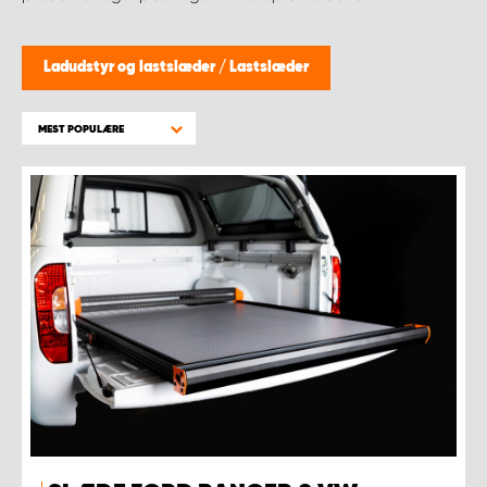
Ladudstyr og lastslæder
/
Lastslæder
MEST POPULÆRE