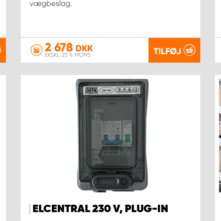
vægbeslag.
2 678
DKK
TILFØJ
EKSKL. 25 % MOMS
ELCENTRAL 230 V, PLUG-IN