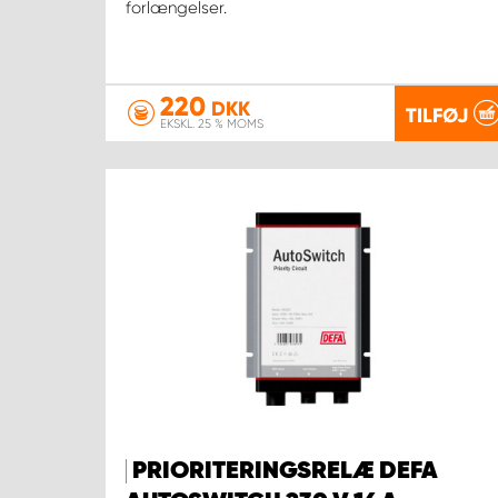
forlængelser.
220
DKK
TILFØJ
EKSKL. 25 % MOMS
PRIORITERINGSRELÆ DEFA