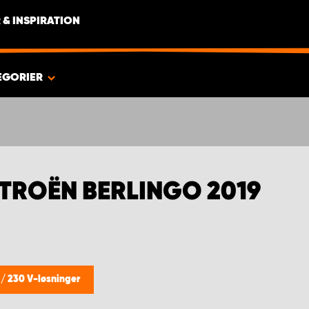
 & INSPIRATION
EGORIER
ITROËN BERLINGO 2019
g
/
230 V-løsninger