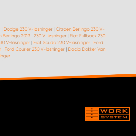
r
|
Dodge 230 V-løsninger
|
Citroën Berlingo 230 V-
n Berlingo 2019- 230 V-løsninger
|
Fiat Fullback 230
30 V-løsninger
|
Fiat Scudo 230 V-løsninger
|
Ford
r
|
Ford Courier 230 V-løsninger
|
Dacia Dokker Van
inger