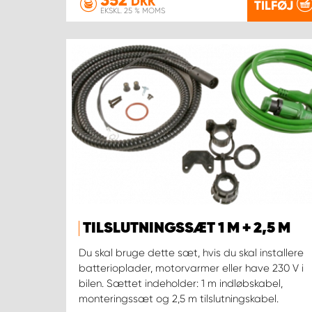
DKK
TILFØJ
EKSKL. 25 % MOMS
TILSLUTNINGSSÆT 1 M + 2,5 M
Du skal bruge dette sæt, hvis du skal installere
batterioplader, motorvarmer eller have 230 V i
bilen. Sættet indeholder: 1 m indløbskabel,
monteringssæt og 2,5 m tilslutningskabel.