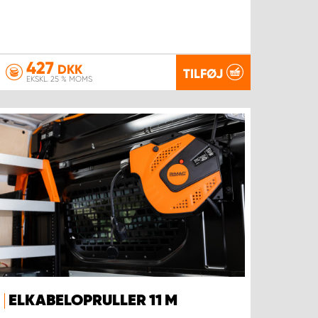
427
DKK
TILFØJ
EKSKL. 25 % MOMS
ELKABELOPRULLER 11 M