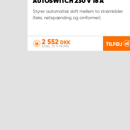
AUTOSWITCH 230 V 16 A
Styrer automatisk skift mellem to strømkilder
(f.eks. netspænding og omformer).
2 552
DKK
TILFØJ
EKSKL. 25 % MOMS