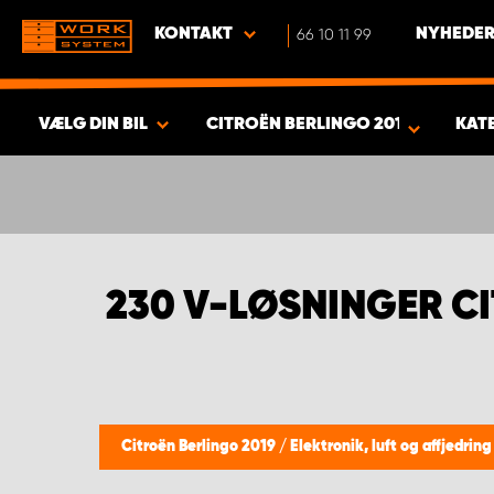
KONTAKT
66 10 11 99
NYHEDER
VÆLG DIN BIL
CITROËN BERLINGO 2019
KAT
VIS RESULTAT -
404
PRODUKTER
230 V-LØSNINGER C
Citroën Berlingo 2019
/
Elektronik, luft og affjedrin