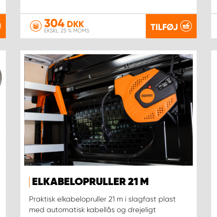
304
DKK
TILFØJ
EKSKL. 25 % MOMS
ELKABELOPRULLER 21 M
Praktisk elkabelopruller 21 m i slagfast plast
med automatisk kabellås og drejeligt