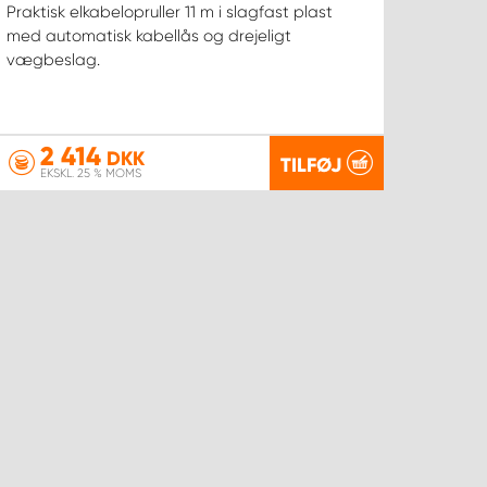
Praktisk elkabelopruller 11 m i slagfast plast
med automatisk kabellås og drejeligt
vægbeslag.
2 414
DKK
TILFØJ
EKSKL. 25 % MOMS