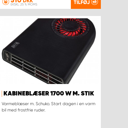
DKK
TILFØJ
EKSKL. 25 % MOMS
KABINEBLÆSER 1700 W M. STIK
Varmeblæser m. Schuko. Start dagen i en varm
bil med frostfrie ruder.