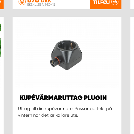
DKK
TILFØJ
EKSKL. 25 % MOMS
KUPÉVÄRMARUTTAG PLUGIN
Uttag till din kupévärmare. Passar perfekt på
vintern när det är kallare ute.