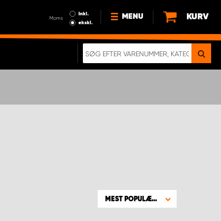
Inkl.
KURV
MENU
Moms
ekskl.
HVORFOR VÆLGE WORK
SYSTEM?
NYHEDER
BÆREDYGTIGHED
OM OS
HANDELSBETINGELSER
DATABESKYTTELSE
RETTIGHEDER
GDPR
EN RIGTIG KOLLISIONSTEST
MEST POPULÆRE