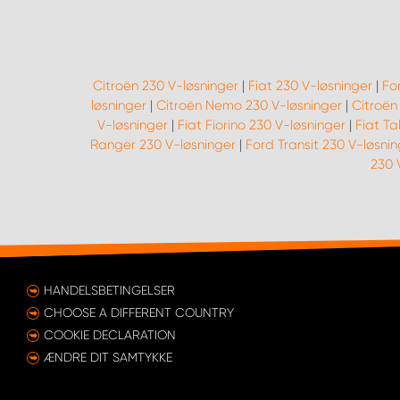
Citroën 230 V-løsninger
|
Fiat 230 V-løsninger
|
Fo
løsninger
|
Citroën Nemo 230 V-løsninger
|
Citroën
V-løsninger
|
Fiat Fiorino 230 V-løsninger
|
Fiat Ta
Ranger 230 V-løsninger
|
Ford Transit 230 V-løsni
230 
HANDELSBETINGELSER
CHOOSE A DIFFERENT COUNTRY
COOKIE DECLARATION
ÆNDRE DIT SAMTYKKE