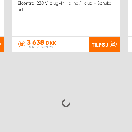
Elcentral 230 V, plug-In, 1 x ind/1 x ud + Schuko
ud
3 638
DKK
TILFØJ
EKSKL. 25 % MOMS