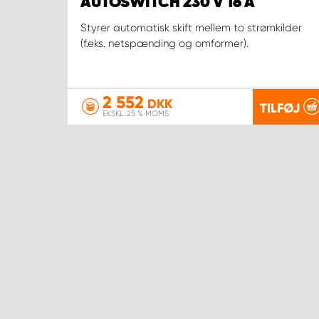
AUTOSWITCH 230 V 16 A
Styrer automatisk skift mellem to strømkilder
(f.eks. netspænding og omformer).
2 552
DKK
TILFØJ
EKSKL. 25 % MOMS