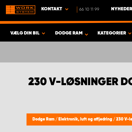
KONTAKT
66 10 11 99
NYHEDER
VÆLG DIN BIL
DODGE RAM
KATEGORIER
VIS RESULTAT -
346
PRODUKTER
230 V-LØSNINGER 
Dodge Ram
/
Elektronik, luft og affjedring
/
230 V-l