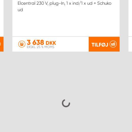
Elcentral 230 V, plug-In, 1 x ind/1 x ud + Schuko
ud
3 638
DKK
TILFØJ
EKSKL. 25 % MOMS