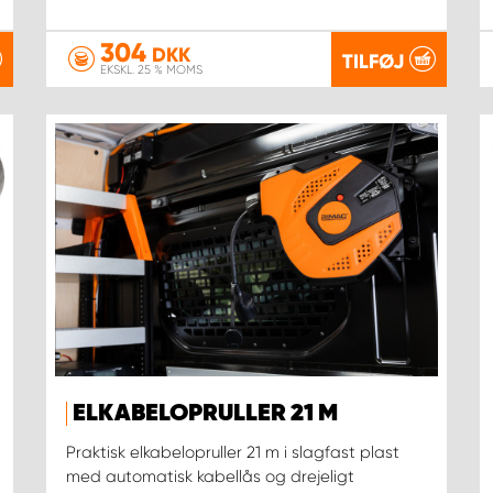
304
DKK
TILFØJ
EKSKL. 25 % MOMS
ELKABELOPRULLER 21 M
Praktisk elkabelopruller 21 m i slagfast plast
med automatisk kabellås og drejeligt