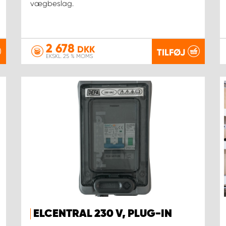
vægbeslag.
2 678
DKK
TILFØJ
EKSKL. 25 % MOMS
ELCENTRAL 230 V, PLUG-IN