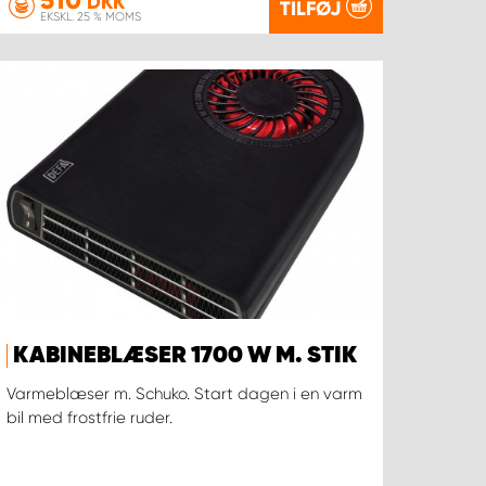
DKK
TILFØJ
EKSKL. 25 % MOMS
KABINEBLÆSER 1700 W M. STIK
Varmeblæser m. Schuko. Start dagen i en varm
bil med frostfrie ruder.