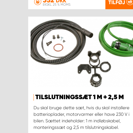
DKK
TILFØJ
EKSKL. 25 % MOMS
TILSLUTNINGSSÆT 1 M + 2,5 M
Du skal bruge dette sæt, hvis du skal installere
batterioplader, motorvarmer eller have 230 V i
bilen. Sættet indeholder: 1 m indløbskabel,
monteringssæt og 2,5 m tilslutningskabel.