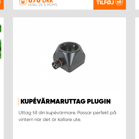
DKK
TILFØJ
EKSKL. 25 % MOMS
KUPÉVÄRMARUTTAG PLUGIN
Uttag till din kupévärmare. Passar perfekt på
vintern när det är kallare ute.