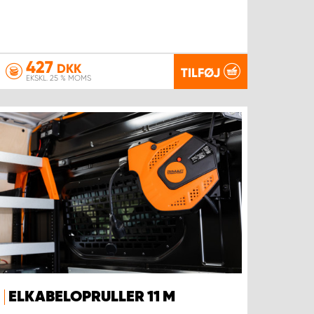
427
DKK
TILFØJ
EKSKL. 25 % MOMS
ELKABELOPRULLER 11 M