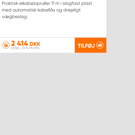
Praktisk elkabelopruller 11 m i slagfast plast
med automatisk kabellås og drejeligt
vægbeslag.
2 414
DKK
TILFØJ
EKSKL. 25 % MOMS