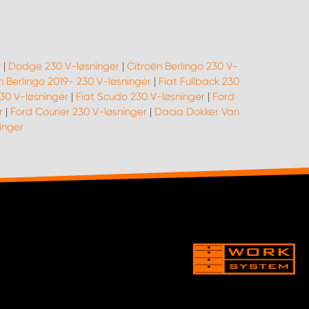
r
|
Dodge 230 V-løsninger
|
Citroën Berlingo 230 V-
n Berlingo 2019- 230 V-løsninger
|
Fiat Fullback 230
30 V-løsninger
|
Fiat Scudo 230 V-løsninger
|
Ford
r
|
Ford Courier 230 V-løsninger
|
Dacia Dokker Van
inger