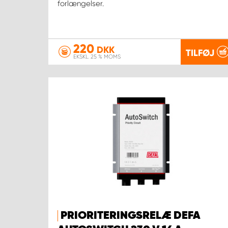
forlængelser.
220
DKK
TILFØJ
EKSKL. 25 % MOMS
PRIORITERINGSRELÆ DEFA