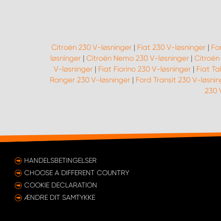
Citroën 230 V-løsninger
|
Fiat 230 V-løsninger
|
Fo
løsninger
|
Citroën Nemo 230 V-løsninger
|
Citroën
V-løsninger
|
Fiat Fiorino 230 V-løsninger
|
Fiat Ta
Ranger 230 V-løsninger
|
Ford Transit 230 V-løsni
230 
HANDELSBETINGELSER
CHOOSE A DIFFERENT COUNTRY
COOKIE DECLARATION
ÆNDRE DIT SAMTYKKE