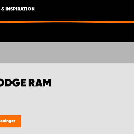
 & INSPIRATION
DODGE RAM
øsninger