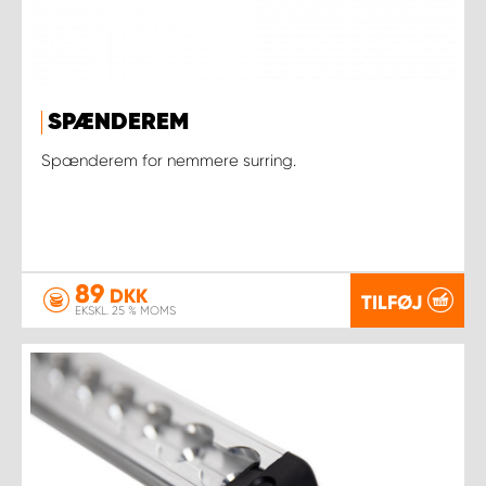
SPÆNDEREM
Spænderem for nemmere surring.
89
DKK
TILFØJ
EKSKL. 25 % MOMS