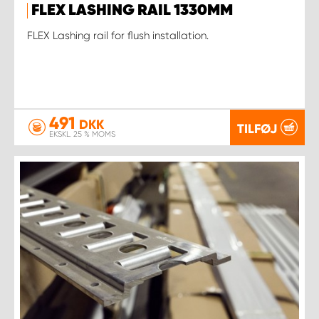
FLEX LASHING RAIL 1330MM
FLEX Lashing rail for flush installation.
491
DKK
TILFØJ
EKSKL. 25 % MOMS