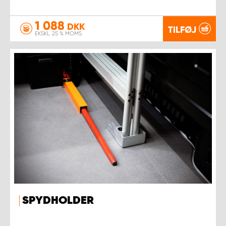
1 088
DKK
TILFØJ
EKSKL. 25 % MOMS
SPYDHOLDER