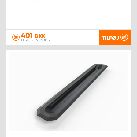
401
DKK
TILFØJ
EKSKL. 25 % MOMS