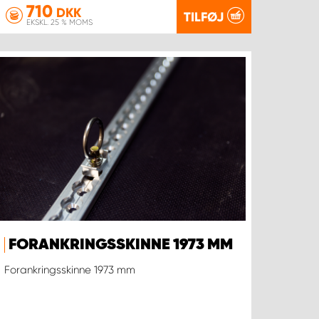
710
DKK
TILFØJ
EKSKL. 25 % MOMS
FORANKRINGSSKINNE 1973 MM
Forankringsskinne 1973 mm