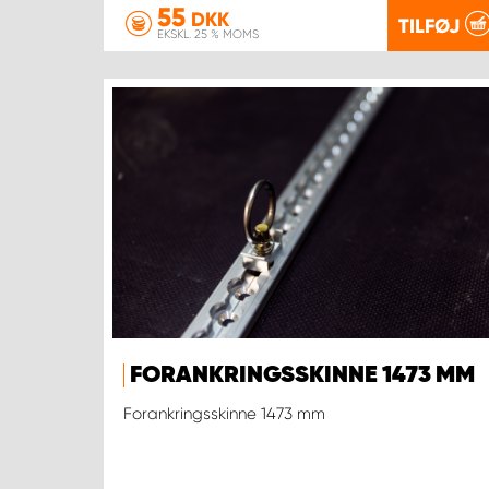
55
DKK
TILFØJ
EKSKL. 25 % MOMS
FORANKRINGSSKINNE 1473 MM
Forankringsskinne 1473 mm