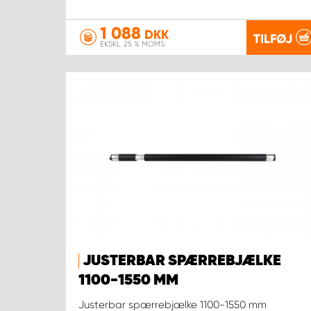
1 088
DKK
TILFØJ
EKSKL. 25 % MOMS
JUSTERBAR SPÆRREBJÆLKE
1100-1550 MM
Justerbar spærrebjælke 1100-1550 mm