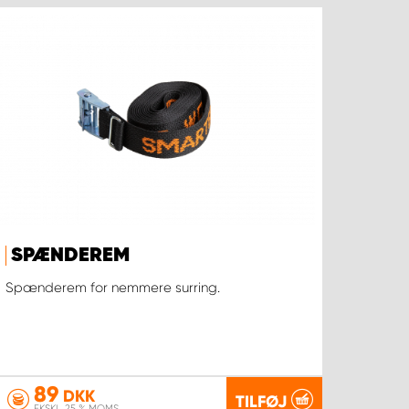
SPÆNDEREM
Spænderem for nemmere surring.
89
DKK
TILFØJ
EKSKL. 25 % MOMS