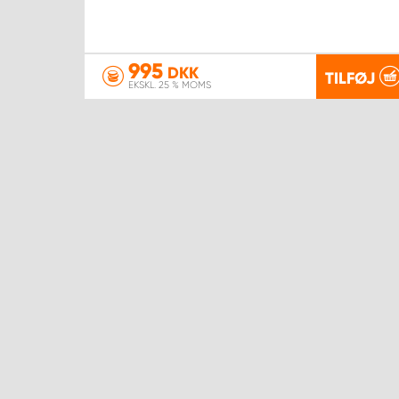
995
DKK
TILFØJ
EKSKL. 25 % MOMS