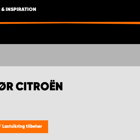
 & INSPIRATION
HØR CITROËN
/
Lastsikring tilbehør