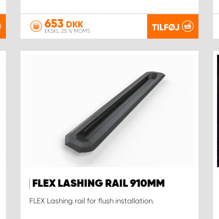
653
DKK
TILFØJ
EKSKL. 25 % MOMS
FLEX LASHING RAIL 910MM
FLEX Lashing rail for flush installation.