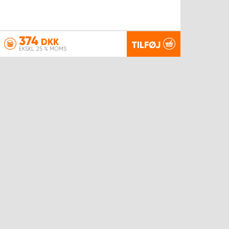
374
DKK
TILFØJ
EKSKL. 25 % MOMS