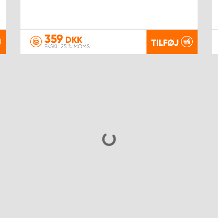
359
DKK
TILFØJ
EKSKL. 25 % MOMS