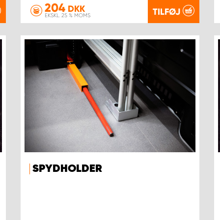
204
DKK
TILFØJ
EKSKL. 25 % MOMS
SPYDHOLDER