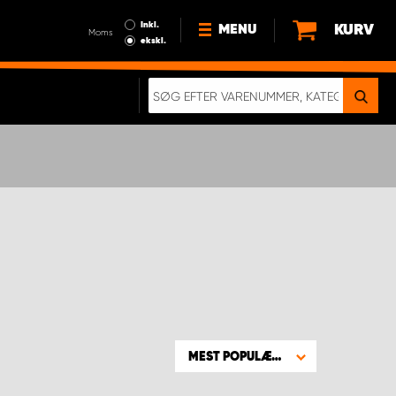
Inkl.
KURV
MENU
Moms
ekskl.
HVORFOR VÆLGE WORK
SYSTEM?
NYHEDER
BÆREDYGTIGHED
OM OS
HANDELSBETINGELSER
DATABESKYTTELSE
RETTIGHEDER
GDPR
EN RIGTIG KOLLISIONSTEST
MEST POPULÆRE