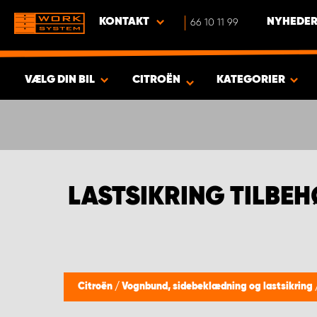
KONTAKT
66 10 11 99
NYHEDER
VÆLG DIN BIL
CITROËN
KATEGORIER
VIS RESULTAT -
554
PRODUKTER
LASTSIKRING TILBE
Citroën
/
Vognbund, sidebeklædning og lastsikring