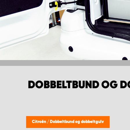
DOBBELTBUND OG D
Citroën
/
Dobbeltbund og dobbeltgulv