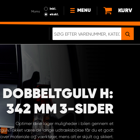
Inkl.
KURV
MENU
Moms
ekskl.
HVORFOR VÆLGE WORK
SYSTEM?
NYHEDER
BÆREDYGTIGHED
OM OS
HANDELSBETINGELSER
DOBBELTGULV H:
DATABESKYTTELSE
RETTIGHEDER
342 MM 3-SIDER
GDPR
EN RIGTIG KOLLISIONSTEST
Optimer dine lager muligheder i bilen gennem et
gulv.Takket være de lange udtræksbokse får du et godt
 over materiale og værktøjer, mens alt er skjult og sikkert.