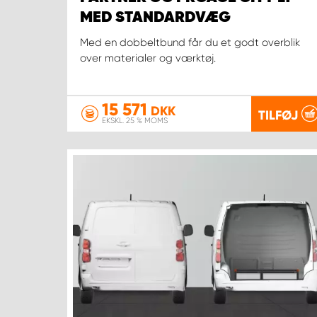
MED STANDARDVÆG
Med en dobbeltbund får du et godt overblik
over materialer og værktøj.
15 571
DKK
TILFØJ
EKSKL. 25 % MOMS