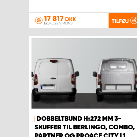
17 817
DKK
TILFØJ
EKSKL. 25 % MOMS
DOBBELTBUND H:272 MM 3-
SKUFFER TIL BERLINGO, COMBO,
PARTNER OG PROACE CITY L1