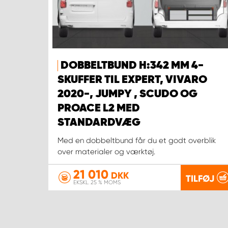
DOBBELTBUND H:342 MM 4-
SKUFFER TIL EXPERT, VIVARO
2020-, JUMPY , SCUDO OG
PROACE L2 MED
STANDARDVÆG
Med en dobbeltbund får du et godt overblik
over materialer og værktøj.
21 010
DKK
TILFØJ
EKSKL. 25 % MOMS