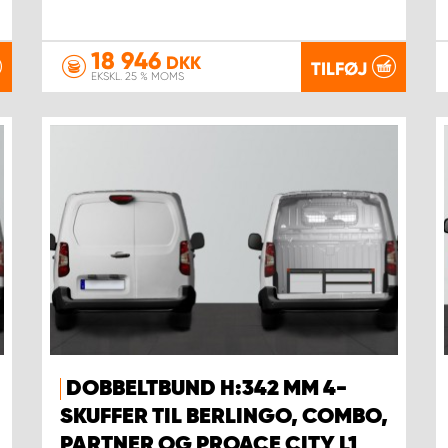
18 946
DKK
TILFØJ
EKSKL. 25 % MOMS
DOBBELTBUND H:342 MM 4-
SKUFFER TIL BERLINGO, COMBO,
PARTNER OG PROACE CITY L1