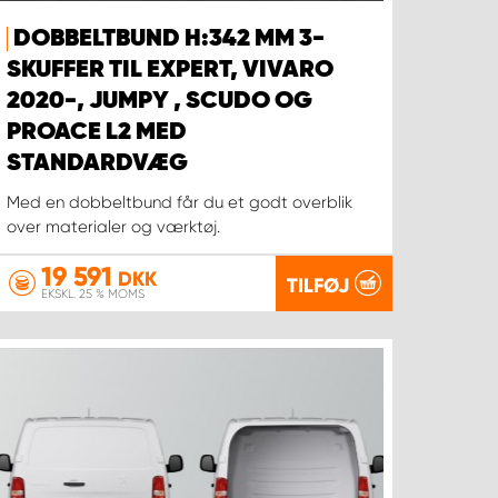
DOBBELTBUND H:342 MM 3-
SKUFFER TIL EXPERT, VIVARO
2020-, JUMPY , SCUDO OG
PROACE L2 MED
STANDARDVÆG
Med en dobbeltbund får du et godt overblik
over materialer og værktøj.
19 591
DKK
TILFØJ
EKSKL. 25 % MOMS