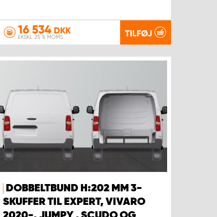
16 534
DKK
TILFØJ
EKSKL. 25 % MOMS
DOBBELTBUND H:202 MM 3-
SKUFFER TIL EXPERT, VIVARO
2020-, JUMPY , SCUDO OG