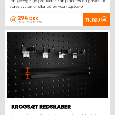
lettilgængelige produkter. Kan placeres på gavlen af
vores systemer eller på en værktøjstavle.
294
DKK
TILFØJ
EKSKL. 25 % MOMS
KROGSÆT REDSKABER