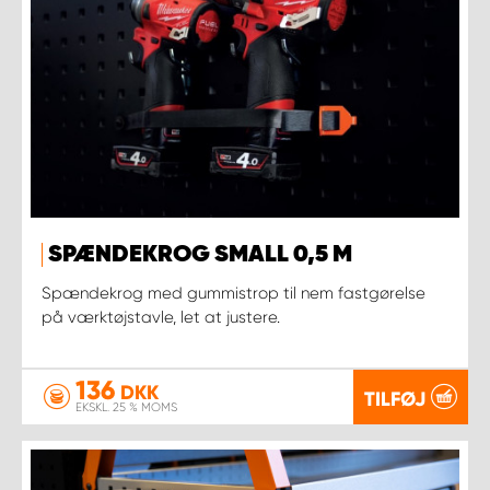
SPÆNDEKROG SMALL 0,5 M
Spændekrog med gummistrop til nem fastgørelse
på værktøjstavle, let at justere.
136
DKK
TILFØJ
EKSKL. 25 % MOMS