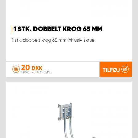
1 STK. DOBBELT KROG 65 MM
1 stk. dobbelt krog 65 mm inklusiv skrue
20
DKK
TILFØJ
EKSKL. 25 % MOMS