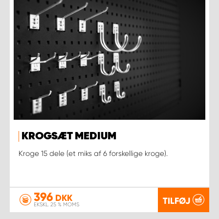
KROGSÆT MEDIUM
Kroge 15 dele (et miks af 6 forskellige kroge).
396
DKK
TILFØJ
EKSKL. 25 % MOMS