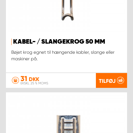
KABEL- / SLANGEKROG 50 MM
Bøjet krog egnet til hængende kabler, slange eller
maskiner på.
31
DKK
TILFØJ
EKSKL. 25 % MOMS