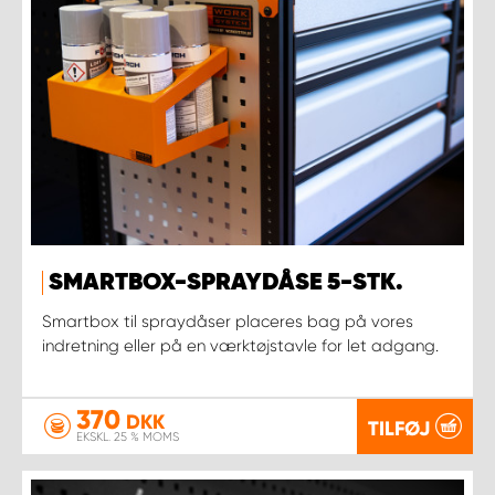
SMARTBOX-SPRAYDÅSE 5-STK.
Smartbox til spraydåser placeres bag på vores
indretning eller på en værktøjstavle for let adgang.
370
DKK
TILFØJ
EKSKL. 25 % MOMS