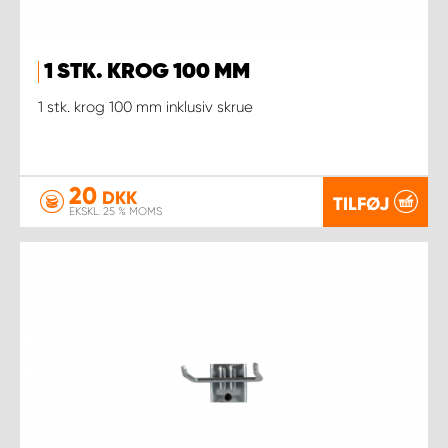
1 STK. KROG 100 MM
1 stk. krog 100 mm inklusiv skrue
20
DKK
TILFØJ
EKSKL. 25 % MOMS