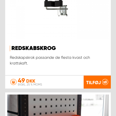
REDSKABSKROG
Redskapskrok passande de flesta kvast och
krattskaft.
49
DKK
TILFØJ
EKSKL. 25 % MOMS