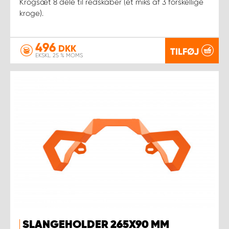
Krogsæt 8 dele til redskaber (et miks af 3 forskellige
kroge).
496
DKK
TILFØJ
EKSKL. 25 % MOMS
SLANGEHOLDER 265X90 MM