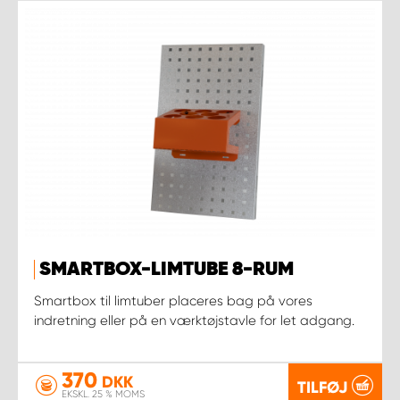
SMARTBOX-LIMTUBE 8-RUM
Smartbox til limtuber placeres bag på vores
indretning eller på en værktøjstavle for let adgang.
370
DKK
TILFØJ
EKSKL. 25 % MOMS