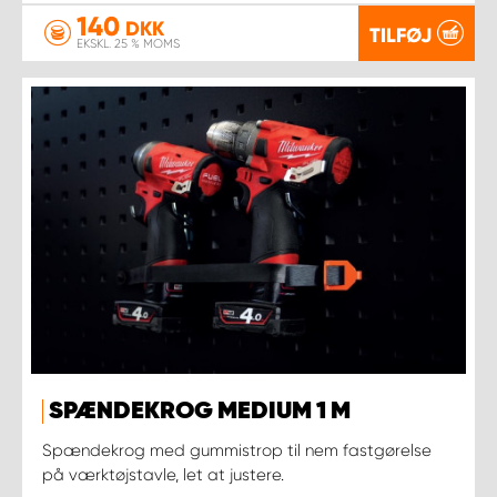
140
DKK
TILFØJ
EKSKL. 25 % MOMS
SPÆNDEKROG MEDIUM 1 M
Spændekrog med gummistrop til nem fastgørelse
på værktøjstavle, let at justere.