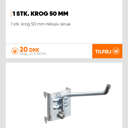
1 STK. KROG 50 MM
1 stk. krog 50 mm inklusiv skrue
20
DKK
TILFØJ
EKSKL. 25 % MOMS