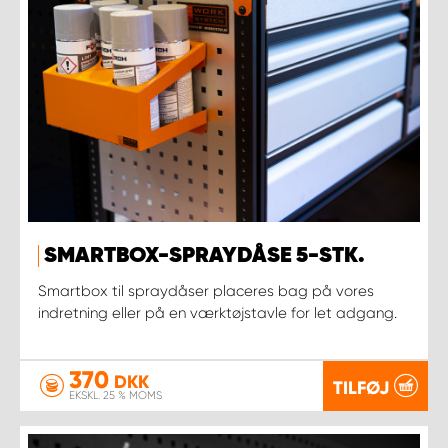
SMARTBOX-SPRAYDÅSE 5-STK.
Smartbox til spraydåser placeres bag på vores
indretning eller på en værktøjstavle for let adgang.
370
DKK
TILFØJ
EKSKL. 25 % MOMS