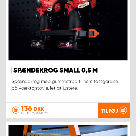
SPÆNDEKROG SMALL 0,5 M
Spændekrog med gummistrop til nem fastgørelse
på værktøjstavle, let at justere.
136
DKK
TILFØJ
EKSKL. 25 % MOMS