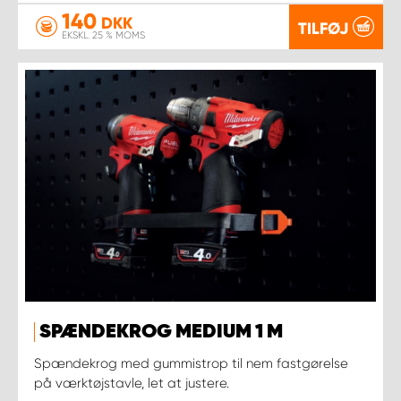
140
DKK
TILFØJ
EKSKL. 25 % MOMS
SPÆNDEKROG MEDIUM 1 M
Spændekrog med gummistrop til nem fastgørelse
på værktøjstavle, let at justere.