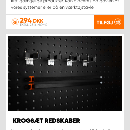
lettilgængelige produkter. Kan placeres på gavlen af
vores systemer eller på en værktøjstavle.
294
DKK
TILFØJ
EKSKL. 25 % MOMS
KROGSÆT REDSKABER