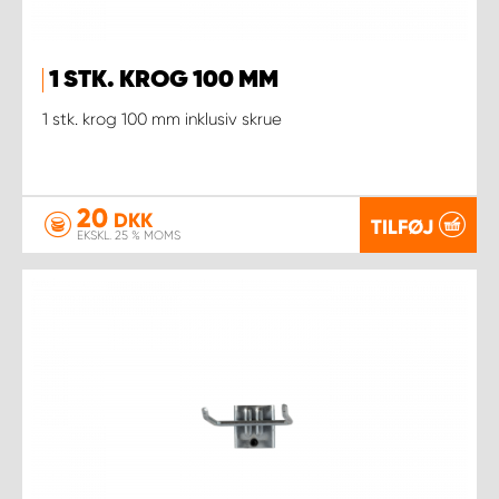
1 STK. KROG 100 MM
1 stk. krog 100 mm inklusiv skrue
20
DKK
TILFØJ
EKSKL. 25 % MOMS