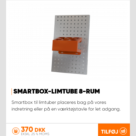
SMARTBOX-LIMTUBE 8-RUM
Smartbox til limtuber placeres bag på vores
indretning eller på en værktøjstavle for let adgang.
370
DKK
TILFØJ
EKSKL. 25 % MOMS