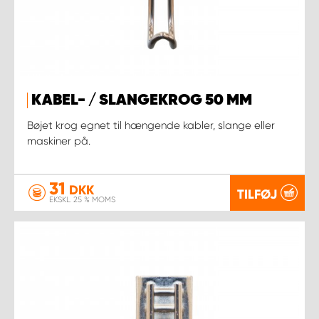
KABEL- / SLANGEKROG 50 MM
Bøjet krog egnet til hængende kabler, slange eller
maskiner på.
31
DKK
TILFØJ
EKSKL. 25 % MOMS