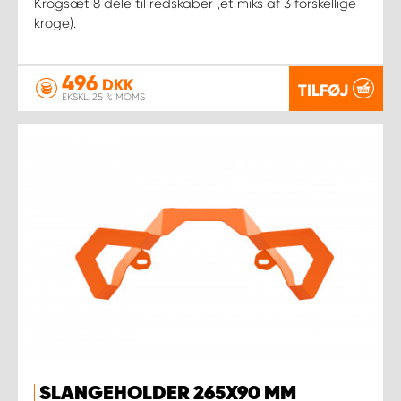
Krogsæt 8 dele til redskaber (et miks af 3 forskellige
kroge).
496
DKK
TILFØJ
EKSKL. 25 % MOMS
SLANGEHOLDER 265X90 MM