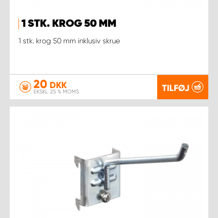
1 STK. KROG 50 MM
1 stk. krog 50 mm inklusiv skrue
20
DKK
TILFØJ
EKSKL. 25 % MOMS