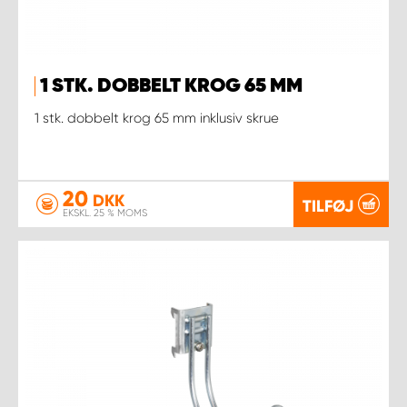
1 STK. DOBBELT KROG 65 MM
1 stk. dobbelt krog 65 mm inklusiv skrue
20
DKK
TILFØJ
EKSKL. 25 % MOMS