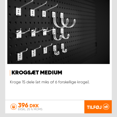
KROGSÆT MEDIUM
Kroge 15 dele (et miks af 6 forskellige kroge).
396
DKK
TILFØJ
EKSKL. 25 % MOMS