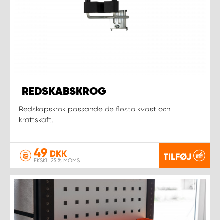
REDSKABSKROG
Redskapskrok passande de flesta kvast och
krattskaft.
49
DKK
TILFØJ
EKSKL. 25 % MOMS