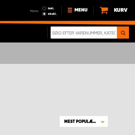
Inkl.
KURV
MENU
Moms
ekskl.
HVORFOR VÆLGE WORK
SYSTEM?
NYHEDER
BÆREDYGTIGHED
OM OS
HANDELSBETINGELSER
DATABESKYTTELSE
RETTIGHEDER
GDPR
EN RIGTIG KOLLISIONSTEST
MEST POPULÆRE