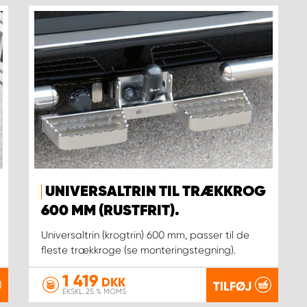
UNIVERSALTRIN TIL TRÆKKROG
600 MM (RUSTFRIT).
Universaltrin (krogtrin) 600 mm, passer til de
fleste trækkroge (se monteringstegning).
1 419
DKK
TILFØJ
EKSKL. 25 % MOMS