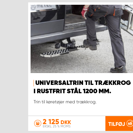
UNIVERSALTRIN TIL TRÆKKROG
I RUSTFRIT STÅL 1200 MM.
Trin til køretøjer med trækkrog.
2 125
DKK
TILFØJ
EKSKL. 25 % MOMS