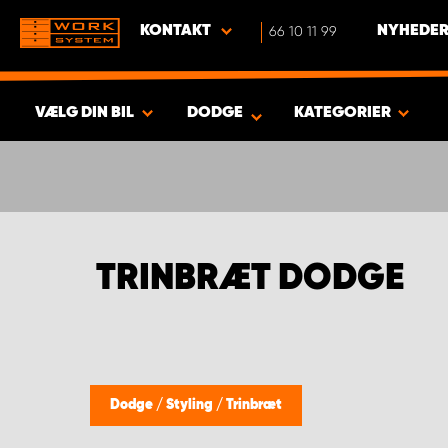
KONTAKT
66 10 11 99
NYHEDER
VÆLG DIN BIL
DODGE
KATEGORIER
VIS RESULTAT -
346
PRODUKTER
TRINBRÆT DODGE
Dodge
/
Styling
/
Trinbræt