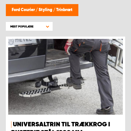
Ford Courier
/
Styling
/
Trinbræt
MEST POPULÆRE
UNIVERSALTRIN TIL TRÆKKROG I