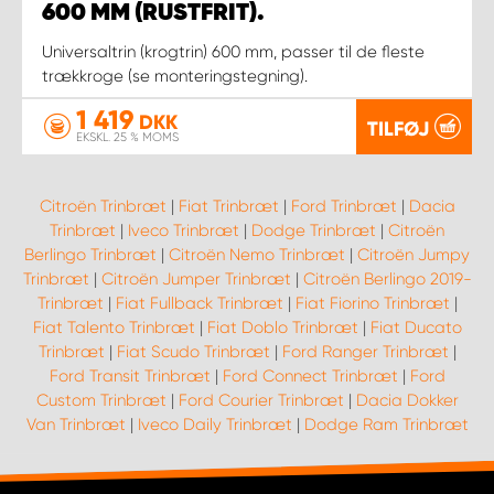
600 MM (RUSTFRIT).
Universaltrin (krogtrin) 600 mm, passer til de fleste
trækkroge (se monteringstegning).
1 419
DKK
TILFØJ
EKSKL. 25 % MOMS
Citroën Trinbræt
|
Fiat Trinbræt
|
Ford Trinbræt
|
Dacia
Trinbræt
|
Iveco Trinbræt
|
Dodge Trinbræt
|
Citroën
Berlingo Trinbræt
|
Citroën Nemo Trinbræt
|
Citroën Jumpy
Trinbræt
|
Citroën Jumper Trinbræt
|
Citroën Berlingo 2019-
Trinbræt
|
Fiat Fullback Trinbræt
|
Fiat Fiorino Trinbræt
|
Fiat Talento Trinbræt
|
Fiat Doblo Trinbræt
|
Fiat Ducato
Trinbræt
|
Fiat Scudo Trinbræt
|
Ford Ranger Trinbræt
|
Ford Transit Trinbræt
|
Ford Connect Trinbræt
|
Ford
Custom Trinbræt
|
Ford Courier Trinbræt
|
Dacia Dokker
Van Trinbræt
|
Iveco Daily Trinbræt
|
Dodge Ram Trinbræt