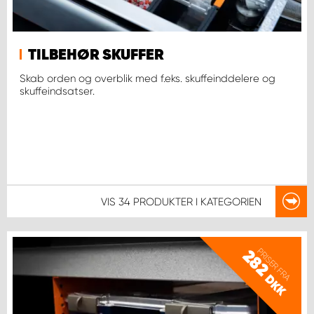
TILBEHØR SKUFFER
Skab orden og overblik med f.eks. skuffeinddelere og
skuffeindsatser.
VIS
34 PRODUKTER
I KATEGORIEN
PRISER FRA
282
DKK