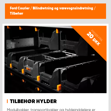
Ford Courier
/
Bilindretning og varevognsindretning
/
Tilbehør
PRISER FRA
20
DKK
TILBEHØR HYLDER
Modulbakker, transportbakker og hyldeinddelere er