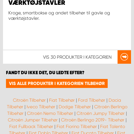
VÆRKTØJSTAVLER
Kroge, smartbokse og andet tilbehør til gavle og
værktøjstavler.
VIS
30 PRODUKTER
I KATEGORIEN
FANDT DU IKKE DET, DU LEDTE EFTER?
VIS ALLE PRODUKTER I KATEGORIEN TILBEHØR
Citroën Tilbehør
|
Fiat Tilbehør
|
Ford Tilbehør
|
Dacia
Tilbehør
|
Iveco Tilbehør
|
Dodge Tilbehør
|
Citroën Berlingo
Tilbehør
|
Citroën Nemo Tilbehør
|
Citroën Jumpy Tilbehør
|
Citroën Jumper Tilbehør
|
Citroën Berlingo 2019- Tilbehør
|
Fiat Fullback Tilbehør
|
Fiat Fiorino Tilbehør
|
Fiat Talento
Tilbehør
|
Fiat Doblo Tilbehør
|
Fiat Ducato Tilbehør
|
Fiat