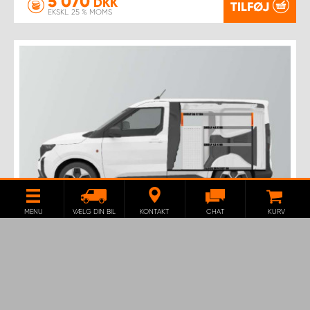
5 070
DKK
TILFØJ
EKSKL. 25 % MOMS
MENU
VÆLG DIN BIL
KONTAKT
CHAT
KURV
D-PRO5 BILINDRETNING TIL FORD
COURIER L1
Med denne bilindretning får du meget opbevaring i
både hylder og skuffer, der passer til Ford Courier L1.