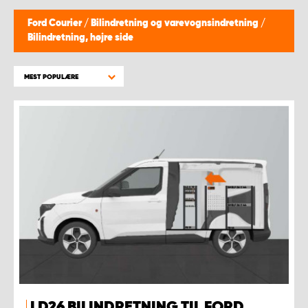
Ford Courier
/
Bilindretning og varevognsindretning
/
Bilindretning, højre side
MEST POPULÆRE
LD26 BILINDRETNING TIL FORD