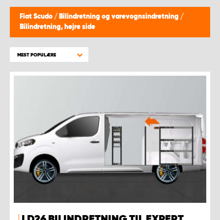
Fiat Scudo
/
Bilindretning og varevognsindretning
/
Bilindretning, højre side
MEST POPULÆRE
LD26 BILINDRETNING TIL EXPERT,