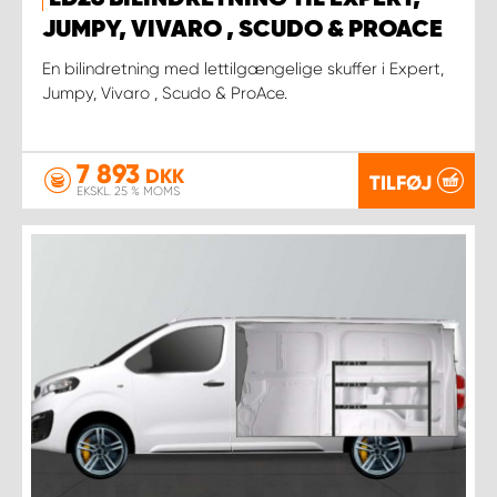
JUMPY, VIVARO , SCUDO & PROACE
En bilindretning med lettilgængelige skuffer i Expert,
Jumpy, Vivaro , Scudo & ProAce.
7 893
DKK
TILFØJ
EKSKL. 25 % MOMS