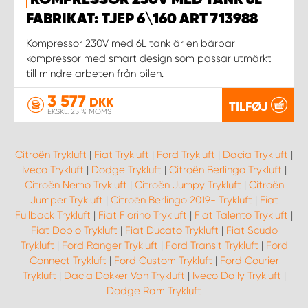
KOMPRESSOR 230V MED TANK 6L
FABRIKAT: TJEP 6\160 ART 713988
Kompressor 230V med 6L tank är en bärbar
kompressor med smart design som passar utmärkt
till mindre arbeten från bilen.
3 577
DKK
TILFØJ
EKSKL. 25 % MOMS
Citroën Trykluft
|
Fiat Trykluft
|
Ford Trykluft
|
Dacia Trykluft
|
Iveco Trykluft
|
Dodge Trykluft
|
Citroën Berlingo Trykluft
|
Citroën Nemo Trykluft
|
Citroën Jumpy Trykluft
|
Citroën
Jumper Trykluft
|
Citroën Berlingo 2019- Trykluft
|
Fiat
Fullback Trykluft
|
Fiat Fiorino Trykluft
|
Fiat Talento Trykluft
|
Fiat Doblo Trykluft
|
Fiat Ducato Trykluft
|
Fiat Scudo
Trykluft
|
Ford Ranger Trykluft
|
Ford Transit Trykluft
|
Ford
Connect Trykluft
|
Ford Custom Trykluft
|
Ford Courier
Trykluft
|
Dacia Dokker Van Trykluft
|
Iveco Daily Trykluft
|
Dodge Ram Trykluft