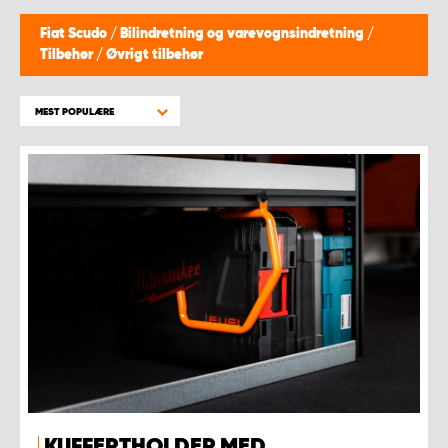
Fiat Scudo
/
Bilindretning og varevognsindretning
/
Tilbehør
/
Øvrigt tilbehør
MEST POPULÆRE
KUFFERTHOLDER MED