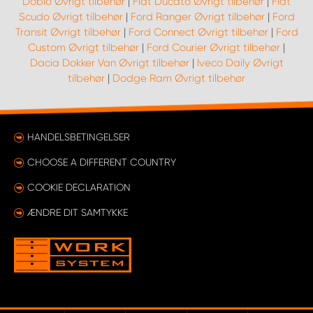
Doblo Øvrigt tilbehør
|
Fiat Ducato Øvrigt tilbehør
|
Fiat
Scudo Øvrigt tilbehør
|
Ford Ranger Øvrigt tilbehør
|
Ford
Transit Øvrigt tilbehør
|
Ford Connect Øvrigt tilbehør
|
Ford
Custom Øvrigt tilbehør
|
Ford Courier Øvrigt tilbehør
|
Dacia Dokker Van Øvrigt tilbehør
|
Iveco Daily Øvrigt
tilbehør
|
Dodge Ram Øvrigt tilbehør
HANDELSBETINGELSER
CHOOSE A DIFFERENT COUNTRY
COOKIE DECLARATION
ÆNDRE DIT SAMTYKKE