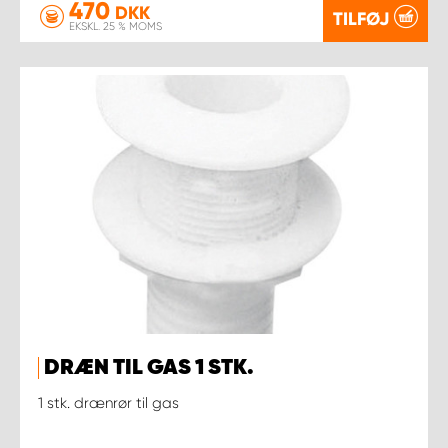
470
DKK
TILFØJ
EKSKL. 25 % MOMS
DRÆN TIL GAS 1 STK.
1 stk. drænrør til gas