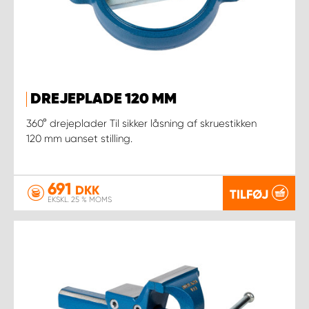
DREJEPLADE 120 MM
360° drejeplader Til sikker låsning af skruestikken
120 mm uanset stilling.
691
DKK
TILFØJ
EKSKL. 25 % MOMS