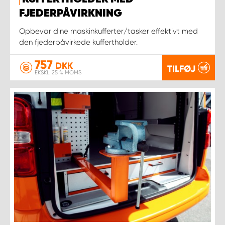
FJEDERPÅVIRKNING
Opbevar dine maskinkufferter/tasker effektivt med
den fjederpåvirkede kuffertholder.
757
DKK
TILFØJ
EKSKL. 25 % MOMS