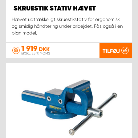
SKRUESTIK STATIV HÆVET
Hævet udtrækkeligt skruestikstativ for ergonomisk
og smidig håndtering under arbejdet. Fås også i en
plan model.
1 919
DKK
TILFØJ
EKSKL. 25 % MOMS