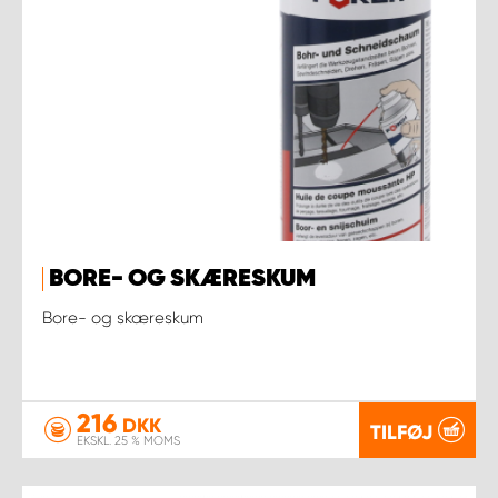
BORE- OG SKÆRESKUM
Bore- og skæreskum
216
DKK
TILFØJ
EKSKL. 25 % MOMS