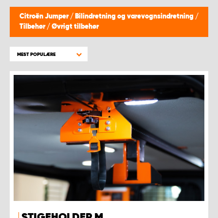
Citroën Jumper
/
Bilindretning og varevognsindretning
/
Tilbehør
/
Øvrigt tilbehør
MEST POPULÆRE
STIGEHOLDER M.