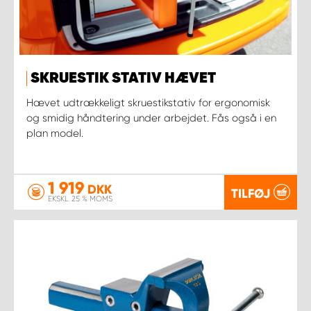
SKRUESTIK STATIV HÆVET
Hævet udtrækkeligt skruestikstativ for ergonomisk
og smidig håndtering under arbejdet. Fås også i en
plan model.
1 919
DKK
TILFØJ
EKSKL. 25 % MOMS