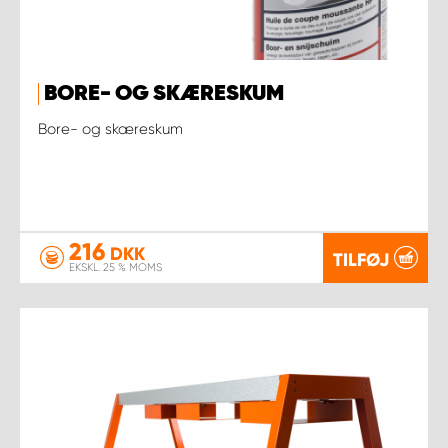
BORE- OG SKÆRESKUM
Bore- og skæreskum
216
DKK
TILFØJ
EKSKL. 25 % MOMS