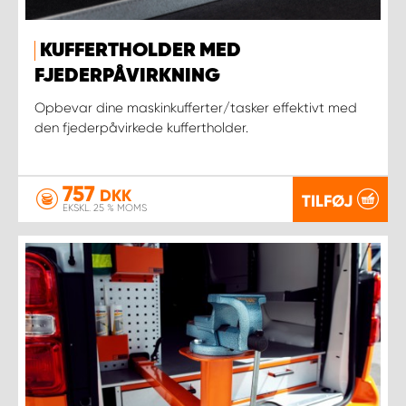
KUFFERTHOLDER MED
FJEDERPÅVIRKNING
Opbevar dine maskinkufferter/tasker effektivt med
den fjederpåvirkede kuffertholder.
757
DKK
TILFØJ
EKSKL. 25 % MOMS