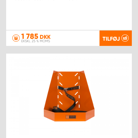
1 785
DKK
TILFØJ
EKSKL. 25 % MOMS