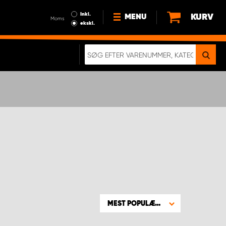
Inkl.
KURV
MENU
Moms
ekskl.
HVORFOR VÆLGE WORK
SYSTEM?
NYHEDER
BÆREDYGTIGHED
OM OS
HANDELSBETINGELSER
DATABESKYTTELSE
RETTIGHEDER
GDPR
EN RIGTIG KOLLISIONSTEST
MEST POPULÆRE