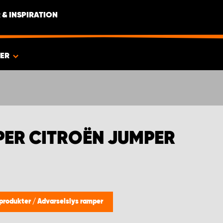
 & INSPIRATION
IER
ER CITROËN JUMPER
-produkter
/
Advarselslys ramper