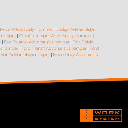
Iveco Advarselslys ramper
|
Dodge Advarselslys
s ramper
|
Citroën Jumper Advarselslys ramper
|
r
|
Fiat Talento Advarselslys ramper
|
Fiat Doblo
ys ramper
|
Ford Transit Advarselslys ramper
|
Ford
 Van Advarselslys ramper
|
Iveco Daily Advarselslys