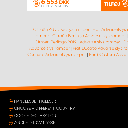
6 553
DKK
TILFØJ
EKSKL. 25 % MOMS
Citroën Advarselslys ramper
|
Fiat Advarselslys
ramper
|
Citroën Berlingo Advarselslys ramper
Citroën Berlingo 2019- Advarselslys ramper
|
Fi
Advarselslys ramper
|
Fiat Ducato Advarselslys r
Connect Advarselslys ramper
|
Ford Custom Advar
HANDELSBETINGELSER
CHOOSE A DIFFERENT COUNTRY
COOKIE DECLARATION
ÆNDRE DIT SAMTYKKE