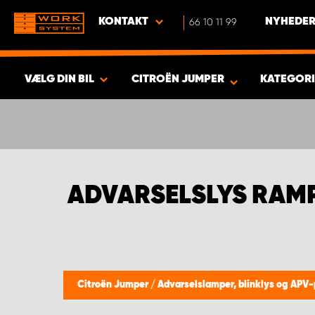
KONTAKT
66 10 11 99
NYHEDER
VÆLG DIN BIL
CITROËN JUMPER
KATEGOR
VIS RESULTAT -
417
PRODUKTER
ADVARSELSLYS RAMP
Citroën Jumper
/
Advarselslamper, blinklys og APV