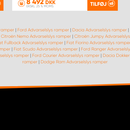
8 492
DKK
TILFØJ
EKSKL. 25 % MOMS
 ramper
|
Ford Advarselslys ramper
|
Dacia Advarselslys ramper
|
|
Citroën Nemo Advarselslys ramper
|
Citroën Jumpy Advarselsly
at Fullback Advarselslys ramper
|
Fiat Fiorino Advarselslys rampe
amper
|
Fiat Scudo Advarselslys ramper
|
Ford Ranger Advarselsl
selslys ramper
|
Ford Courier Advarselslys ramper
|
Dacia Dokker
ramper
|
Dodge Ram Advarselslys ramper