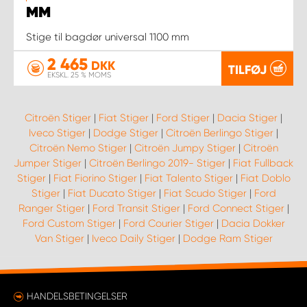
MM
Stige til bagdør universal 1100 mm
2 465
DKK
TILFØJ
EKSKL. 25 % MOMS
Citroën Stiger
|
Fiat Stiger
|
Ford Stiger
|
Dacia Stiger
|
Iveco Stiger
|
Dodge Stiger
|
Citroën Berlingo Stiger
|
Citroën Nemo Stiger
|
Citroën Jumpy Stiger
|
Citroën
Jumper Stiger
|
Citroën Berlingo 2019- Stiger
|
Fiat Fullback
Stiger
|
Fiat Fiorino Stiger
|
Fiat Talento Stiger
|
Fiat Doblo
Stiger
|
Fiat Ducato Stiger
|
Fiat Scudo Stiger
|
Ford
Ranger Stiger
|
Ford Transit Stiger
|
Ford Connect Stiger
|
Ford Custom Stiger
|
Ford Courier Stiger
|
Dacia Dokker
Van Stiger
|
Iveco Daily Stiger
|
Dodge Ram Stiger
HANDELSBETINGELSER