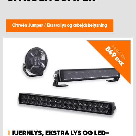
Citroën Jumper
/
Ekstra lys og arbejdsbelysning
PRISER FRA
849
DKK
FJERNLYS, EKSTRA LYS OG LED-