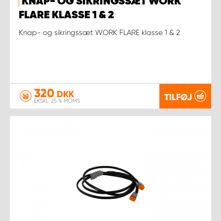
KNAP- OG SIKRINGSSÆT WORK
FLARE KLASSE 1 & 2
Knap- og sikringssæt WORK FLARE klasse 1 & 2
320
DKK
TILFØJ
EKSKL. 25 % MOMS