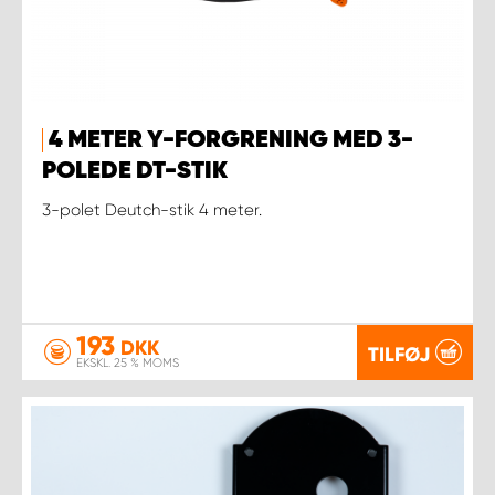
4 METER Y-FORGRENING MED 3-
POLEDE DT-STIK
3-polet Deutch-stik 4 meter.
193
DKK
TILFØJ
EKSKL. 25 % MOMS