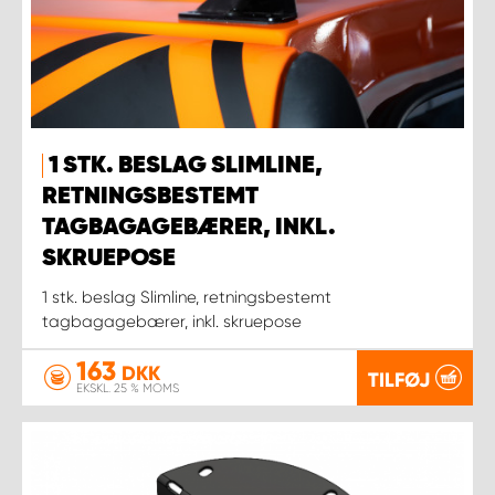
1 STK. BESLAG SLIMLINE,
RETNINGSBESTEMT
TAGBAGAGEBÆRER, INKL.
SKRUEPOSE
1 stk. beslag Slimline, retningsbestemt
tagbagagebærer, inkl. skruepose
163
DKK
TILFØJ
EKSKL. 25 % MOMS