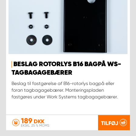
BESLAG ROTORLYS B16 BAGPÅ WS-
TAGBAGAGEBÆRER
Beslag til fastgørelse af B16-rotorlys bagpå eller
foran tagbagagebærer. Monteringspladen
fastgøres under Work Systems tagbagagebærer.
189
DKK
TILFØJ
EKSKL. 25 % MOMS