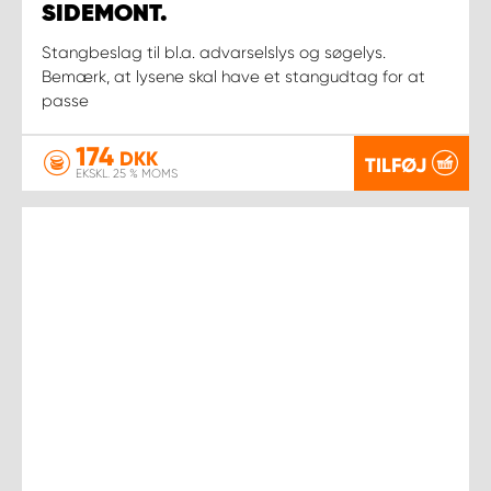
SIDEMONT.
Stangbeslag til bl.a. advarselslys og søgelys.
Bemærk, at lysene skal have et stangudtag for at
passe
174
DKK
TILFØJ
EKSKL. 25 % MOMS