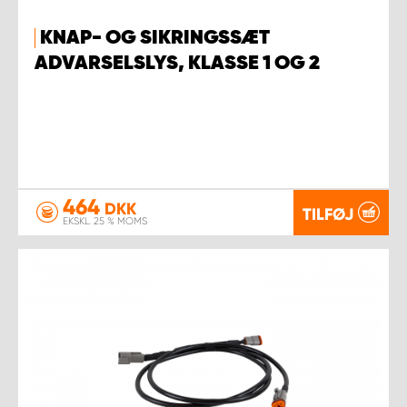
KNAP- OG SIKRINGSSÆT
ADVARSELSLYS, KLASSE 1 OG 2
464
DKK
TILFØJ
EKSKL. 25 % MOMS