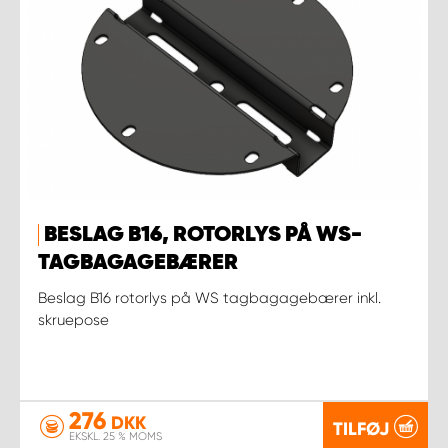
BESLAG B16, ROTORLYS PÅ WS-
TAGBAGAGEBÆRER
Beslag B16 rotorlys på WS tagbagagebærer inkl.
skruepose
276
DKK
TILFØJ
EKSKL. 25 % MOMS