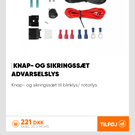
KNAP- OG SIKRINGSSÆT
ADVARSELSLYS
Knap- og sikringssæt til blinklys/ rotorlys
221
DKK
TILFØJ
EKSKL. 25 % MOMS