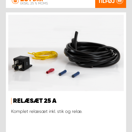
TILFØJ
EKSKL. 25 % MOMS
RELÆSÆT 25 A
Komplet relæsæt inkl. stik og relæ.