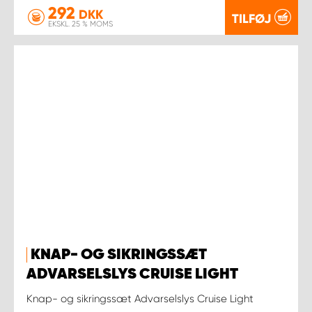
292
DKK
TILFØJ
EKSKL. 25 % MOMS
KNAP- OG SIKRINGSSÆT
ADVARSELSLYS CRUISE LIGHT
Knap- og sikringssæt Advarselslys Cruise Light