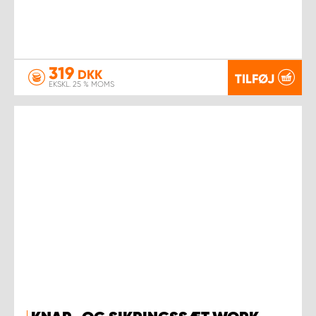
319
DKK
TILFØJ
EKSKL. 25 % MOMS