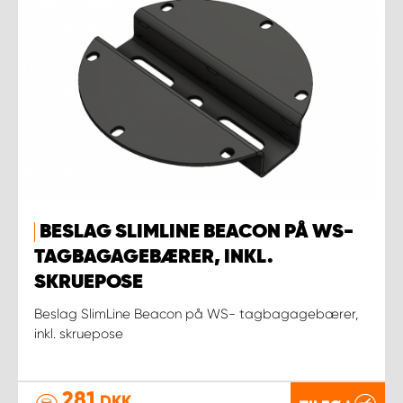
BESLAG SLIMLINE BEACON PÅ WS-
TAGBAGAGEBÆRER, INKL.
SKRUEPOSE
Beslag SlimLine Beacon på WS- tagbagagebærer,
inkl. skruepose
281
DKK