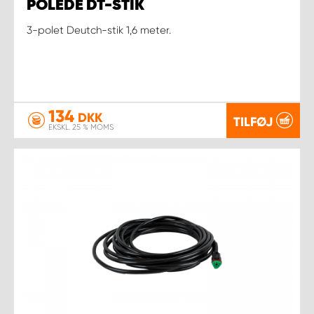
POLEDE DT-STIK
3-polet Deutch-stik 1,6 meter.
134
DKK
TILFØJ
EKSKL. 25 % MOMS