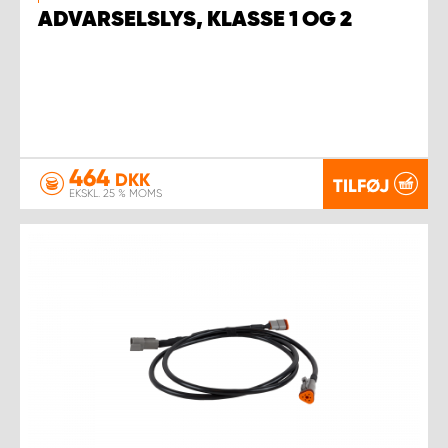
ADVARSELSLYS, KLASSE 1 OG 2
464
DKK
TILFØJ
EKSKL. 25 % MOMS