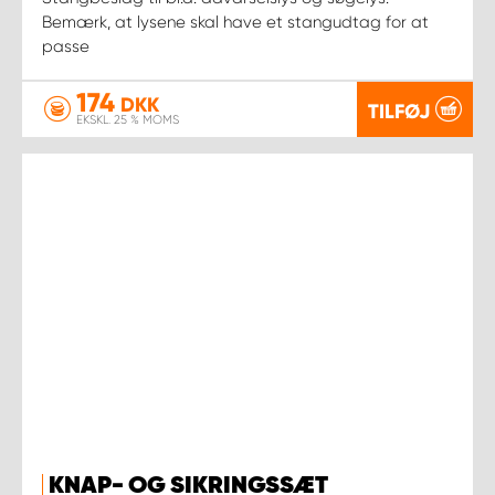
Bemærk, at lysene skal have et stangudtag for at
passe
174
DKK
TILFØJ
EKSKL. 25 % MOMS
KNAP- OG SIKRINGSSÆT