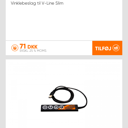
Vinklebeslag til V-Line Slim
71
DKK
TILFØJ
EKSKL. 25 % MOMS