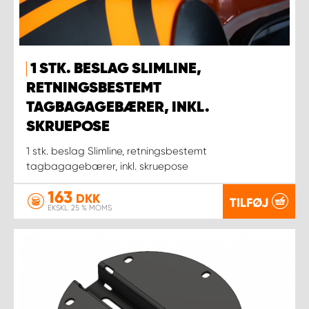
1 STK. BESLAG SLIMLINE,
RETNINGSBESTEMT
TAGBAGAGEBÆRER, INKL.
SKRUEPOSE
1 stk. beslag Slimline, retningsbestemt
tagbagagebærer, inkl. skruepose
163
DKK
TILFØJ
EKSKL. 25 % MOMS