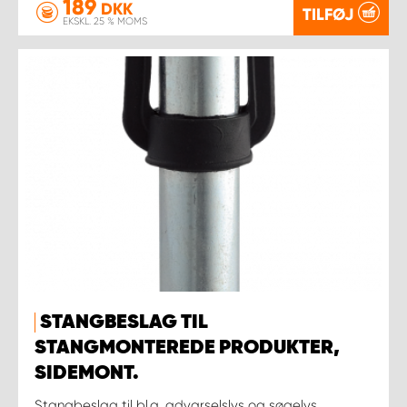
189
DKK
TILFØJ
EKSKL. 25 % MOMS
STANGBESLAG TIL
STANGMONTEREDE PRODUKTER,
SIDEMONT.
Stangbeslag til bl.a. advarselslys og søgelys.