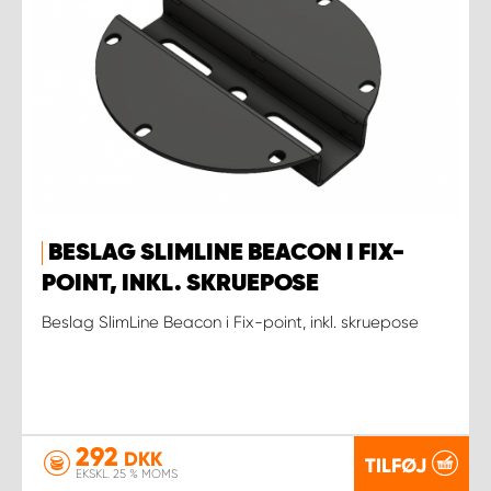
BESLAG SLIMLINE BEACON I FIX-
POINT, INKL. SKRUEPOSE
Beslag SlimLine Beacon i Fix-point, inkl. skruepose
292
DKK
TILFØJ
EKSKL. 25 % MOMS