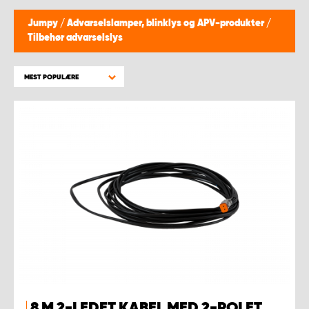
Jumpy
/
Advarselslamper, blinklys og APV-produkter
/
Tilbehør advarselslys
MEST POPULÆRE
8 M 2-LEDET KABEL MED 2-POLET