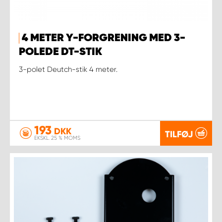
4 METER Y-FORGRENING MED 3-
POLEDE DT-STIK
3-polet Deutch-stik 4 meter.
193
DKK
TILFØJ
EKSKL. 25 % MOMS