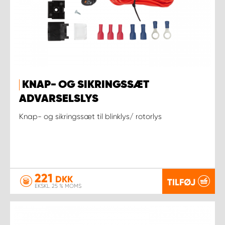
KNAP- OG SIKRINGSSÆT
ADVARSELSLYS
Knap- og sikringssæt til blinklys/ rotorlys
221
DKK
TILFØJ
EKSKL. 25 % MOMS