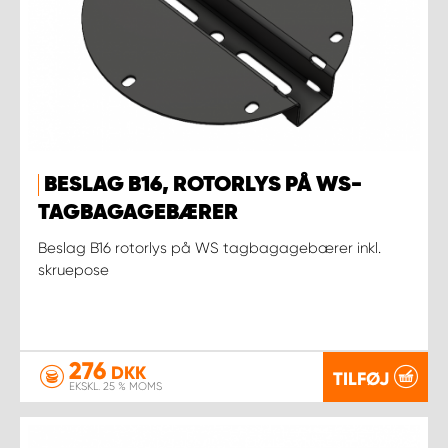
BESLAG B16, ROTORLYS PÅ WS-
TAGBAGAGEBÆRER
Beslag B16 rotorlys på WS tagbagagebærer inkl.
skruepose
276
DKK
TILFØJ
EKSKL. 25 % MOMS