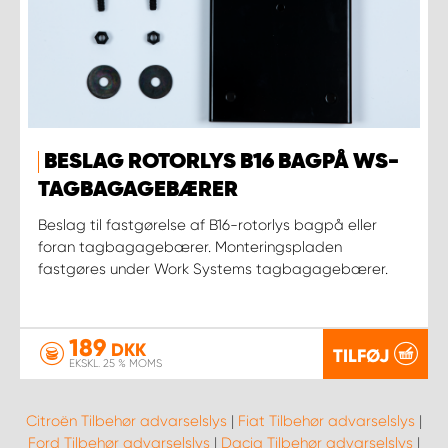
BESLAG ROTORLYS B16 BAGPÅ WS-
TAGBAGAGEBÆRER
Beslag til fastgørelse af B16-rotorlys bagpå eller
foran tagbagagebærer. Monteringspladen
fastgøres under Work Systems tagbagagebærer.
189
DKK
TILFØJ
EKSKL. 25 % MOMS
Citroën Tilbehør advarselslys
|
Fiat Tilbehør advarselslys
|
Ford Tilbehør advarselslys
|
Dacia Tilbehør advarselslys
|