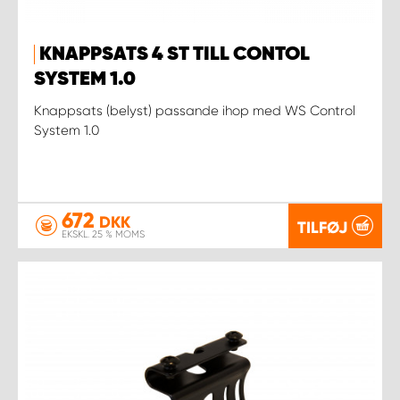
KNAPPSATS 4 ST TILL CONTOL
SYSTEM 1.0
Knappsats (belyst) passande ihop med WS Control
System 1.0
672
DKK
TILFØJ
EKSKL. 25 % MOMS