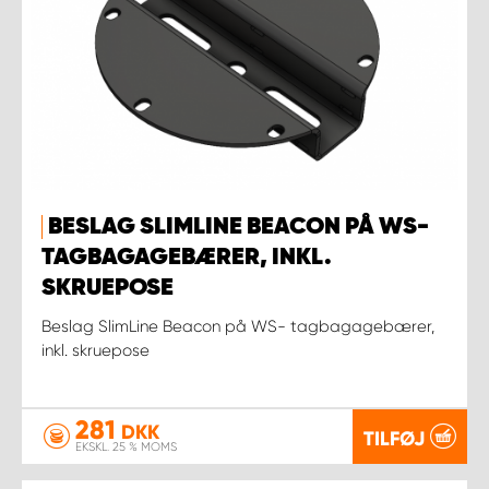
BESLAG SLIMLINE BEACON PÅ WS-
TAGBAGAGEBÆRER, INKL.
SKRUEPOSE
Beslag SlimLine Beacon på WS- tagbagagebærer,
inkl. skruepose
281
DKK
TILFØJ
EKSKL. 25 % MOMS