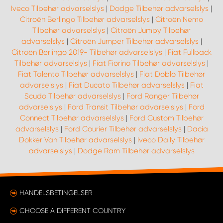
Iveco Tilbehør advarselslys
|
Dodge Tilbehør advarselslys
|
Citroën Berlingo Tilbehør advarselslys
|
Citroën Nemo
Tilbehør advarselslys
|
Citroën Jumpy Tilbehør
advarselslys
|
Citroën Jumper Tilbehør advarselslys
|
Citroën Berlingo 2019- Tilbehør advarselslys
|
Fiat Fullback
Tilbehør advarselslys
|
Fiat Fiorino Tilbehør advarselslys
|
Fiat Talento Tilbehør advarselslys
|
Fiat Doblo Tilbehør
advarselslys
|
Fiat Ducato Tilbehør advarselslys
|
Fiat
Scudo Tilbehør advarselslys
|
Ford Ranger Tilbehør
advarselslys
|
Ford Transit Tilbehør advarselslys
|
Ford
Connect Tilbehør advarselslys
|
Ford Custom Tilbehør
advarselslys
|
Ford Courier Tilbehør advarselslys
|
Dacia
Dokker Van Tilbehør advarselslys
|
Iveco Daily Tilbehør
advarselslys
|
Dodge Ram Tilbehør advarselslys
HANDELSBETINGELSER
CHOOSE A DIFFERENT COUNTRY