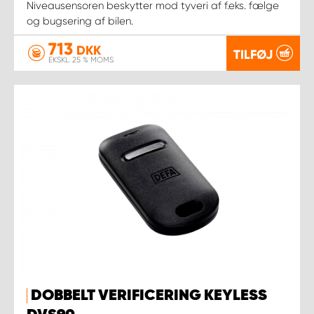
Niveausensoren beskytter mod tyveri af f.eks. fælge
og bugsering af bilen.
713
DKK
TILFØJ
EKSKL. 25 % MOMS
DOBBELT VERIFICERING KEYLESS