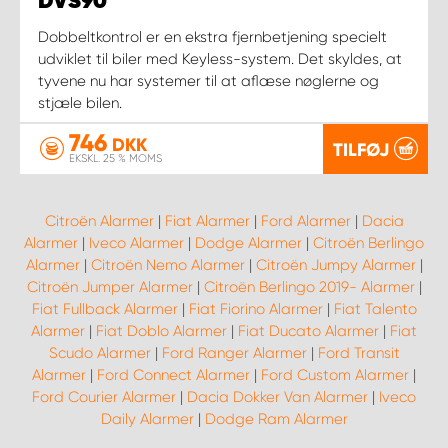
DVS90
Dobbeltkontrol er en ekstra fjernbetjening specielt
udviklet til biler med Keyless-system. Det skyldes, at
tyvene nu har systemer til at aflæse nøglerne og
stjæle bilen.
746
DKK
TILFØJ
EKSKL. 25 % MOMS
Citroën Alarmer
|
Fiat Alarmer
|
Ford Alarmer
|
Dacia
Alarmer
|
Iveco Alarmer
|
Dodge Alarmer
|
Citroën Berlingo
Alarmer
|
Citroën Nemo Alarmer
|
Citroën Jumpy Alarmer
|
Citroën Jumper Alarmer
|
Citroën Berlingo 2019- Alarmer
|
Fiat Fullback Alarmer
|
Fiat Fiorino Alarmer
|
Fiat Talento
Alarmer
|
Fiat Doblo Alarmer
|
Fiat Ducato Alarmer
|
Fiat
Scudo Alarmer
|
Ford Ranger Alarmer
|
Ford Transit
Alarmer
|
Ford Connect Alarmer
|
Ford Custom Alarmer
|
Ford Courier Alarmer
|
Dacia Dokker Van Alarmer
|
Iveco
Daily Alarmer
|
Dodge Ram Alarmer