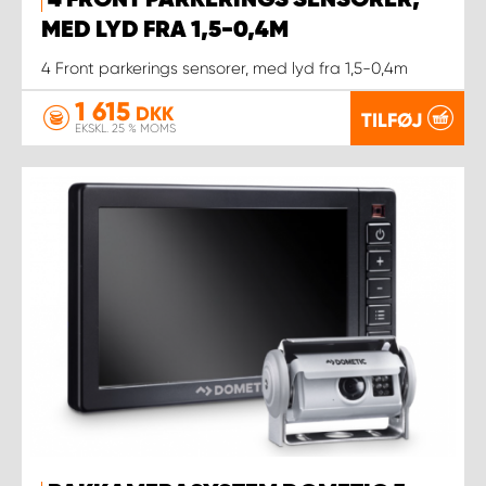
4 FRONT PARKERINGS SENSORER,
MED LYD FRA 1,5-0,4M
4 Front parkerings sensorer, med lyd fra 1,5-0,4m
1 615
DKK
TILFØJ
EKSKL. 25 % MOMS