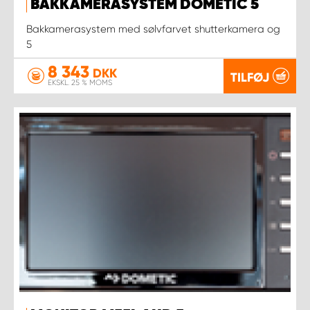
BAKKAMERASYSTEM DOMETIC 5
Bakkamerasystem med sølvfarvet shutterkamera og
5
8 343
DKK
TILFØJ
EKSKL. 25 % MOMS