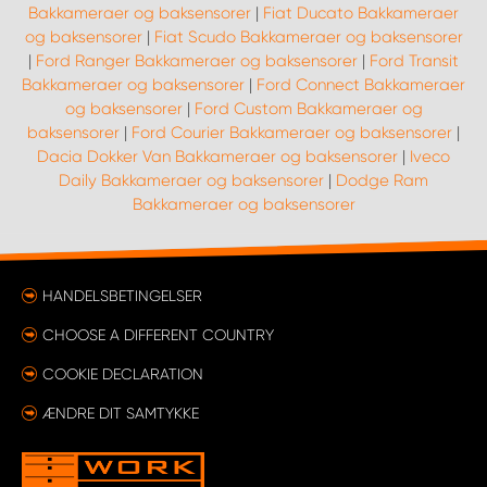
Bakkameraer og baksensorer
|
Fiat Ducato Bakkameraer
og baksensorer
|
Fiat Scudo Bakkameraer og baksensorer
|
Ford Ranger Bakkameraer og baksensorer
|
Ford Transit
Bakkameraer og baksensorer
|
Ford Connect Bakkameraer
og baksensorer
|
Ford Custom Bakkameraer og
baksensorer
|
Ford Courier Bakkameraer og baksensorer
|
Dacia Dokker Van Bakkameraer og baksensorer
|
Iveco
Daily Bakkameraer og baksensorer
|
Dodge Ram
Bakkameraer og baksensorer
HANDELSBETINGELSER
CHOOSE A DIFFERENT COUNTRY
COOKIE DECLARATION
ÆNDRE DIT SAMTYKKE