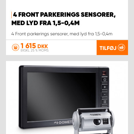
4 FRONT PARKERINGS SENSORER,
MED LYD FRA 1,5-0,4M
4 Front parkerings sensorer, med lyd fra 1,5-0,4m
1 615
DKK
TILFØJ
EKSKL. 25 % MOMS