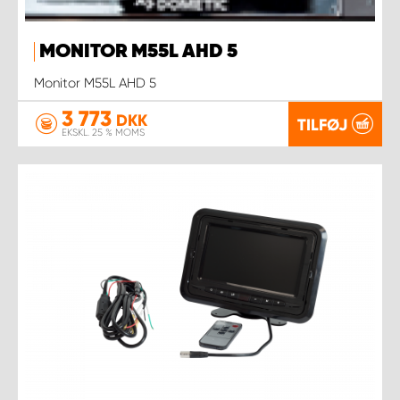
MONITOR M55L AHD 5
Monitor M55L AHD 5
3 773
DKK
TILFØJ
EKSKL. 25 % MOMS