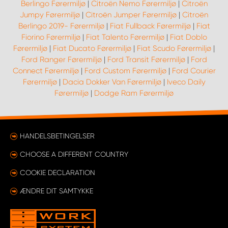
Berlingo Førermiljø
|
Citroën Nemo Førermiljø
|
Citroën
Jumpy Førermiljø
|
Citroën Jumper Førermiljø
|
Citroën
Berlingo 2019- Førermiljø
|
Fiat Fullback Førermiljø
|
Fiat
Fiorino Førermiljø
|
Fiat Talento Førermiljø
|
Fiat Doblo
Førermiljø
|
Fiat Ducato Førermiljø
|
Fiat Scudo Førermiljø
|
Ford Ranger Førermiljø
|
Ford Transit Førermiljø
|
Ford
Connect Førermiljø
|
Ford Custom Førermiljø
|
Ford Courier
Førermiljø
|
Dacia Dokker Van Førermiljø
|
Iveco Daily
Førermiljø
|
Dodge Ram Førermiljø
HANDELSBETINGELSER
CHOOSE A DIFFERENT COUNTRY
COOKIE DECLARATION
ÆNDRE DIT SAMTYKKE