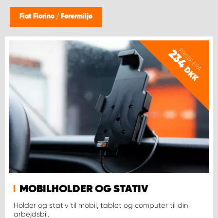
Fiat Fiorino
/
Førermiljø
PRISER FRA
234
DKK
MOBILHOLDER OG STATIV
Holder og stativ til mobil, tablet og computer til din
arbejdsbil.